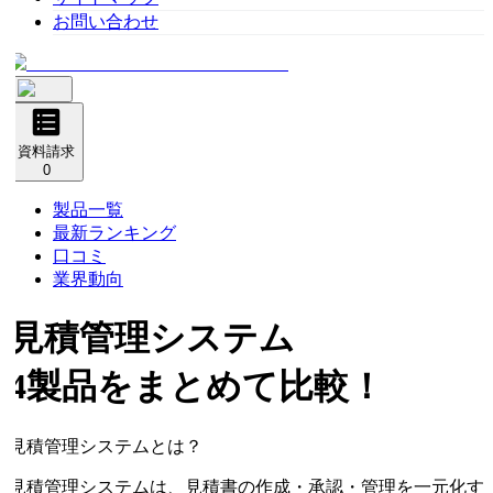
お問い合わせ
資料請求
0
製品一覧
最新ランキング
口コミ
業界動向
見積管理システム
4製品をまとめて比較！
見積管理システムとは？
見積管理システムは、見積書の作成・承認・管理を一元化す