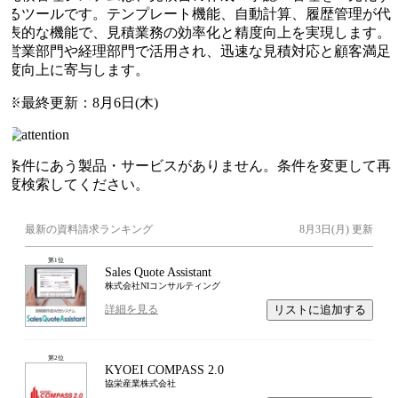
るツールです。テンプレート機能、自動計算、履歴管理が代
表的な機能で、見積業務の効率化と精度向上を実現します。
営業部門や経理部門で活用され、迅速な見積対応と顧客満足
度向上に寄与します。
※最終更新：
8月6日(木)
条件にあう製品・サービスがありません。条件を変更して再
度検索してください。
最新の資料請求ランキング
8月3日(月)
更新
第
1
位
Sales Quote Assistant
株式会社NIコンサルティング
リストに追加する
詳細を見る
第
2
位
KYOEI COMPASS 2.0
協栄産業株式会社