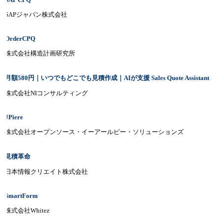
SAPジャパン株式会社
OrderCPQ
株式会社構造計画研究所
月額580円｜いつでもどこでも見積作成｜AIが支援 Sales Quote Assistant
株式会社NIコンサルティング
JPiere
株式会社オープンソース・イーアールピー・ソリューションズ
見積革命
日本情報クリエイト株式会社
SmartForm
株式会社Whitez