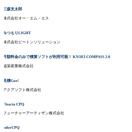
三森支太郎
株式会社オー・エム・エス
みつもりLIGHT
株式会社ビートンソリューション
月額料金のみで積算ソフトが利用可能！ KYOEI COMPASS 2.0
協栄産業株式会社
見積Goo!
アクアソフト株式会社
Fleacia CPQ
フューチャーアーティザン株式会社
InforCPQ