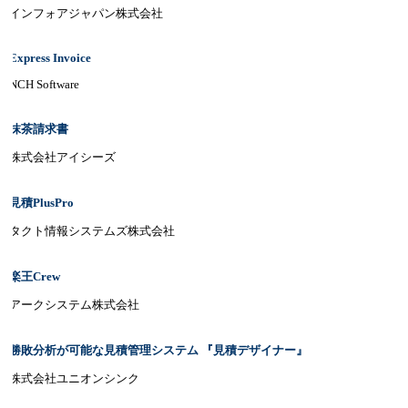
インフォアジャパン株式会社
Express Invoice
NCH Software
抹茶請求書
株式会社アイシーズ
見積PlusPro
タクト情報システムズ株式会社
楽王Crew
アークシステム株式会社
勝敗分析が可能な見積管理システム 『見積デザイナー』
株式会社ユニオンシンク