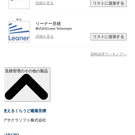
リストに追加する
詳細を見る
第
3
位
リーナー見積
株式会社Leaner Technologies
リストに追加する
詳細を見る
資料請求ランキングへ
見積管理のその他の製品
使えるくらうど建築見積
アサクラソフト株式会社
SAP CPQ