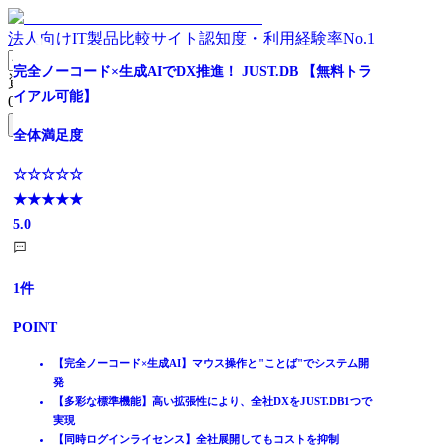
法人向けIT製品比較サイト
認知度・利用経験率No.1
クロスプラットフォーム高速開発ツール
部品組み立て型の純国産ローコード開発プラットフォーム
完全ノーコード×生成AIでDX推進！ JUST.DB 【無料トラ
資料請求リスト
イアル可能】
0
件
全体満足度
全体満足度
無料資料請求フォームへ
全体満足度
☆☆☆☆☆
☆☆☆☆☆
ホーム
★★★★★
★★★★★
☆☆☆☆☆
製品を探す
3.9
3.5
★★★★★
ランキングから探す
5.0
記事を読む
はじめての方へ
15
10
件
件
掲載について
ITトレンドへの掲載
1
件
POINT
POINT
イベントでリード獲得
POINT
動画で学ぶ
【超高速開発！】CやJavaの10倍の開発生産性
EOL(サポート終了)を気にせず長く使える開発基盤
【クロスプラットフォーム】ワンソース・マルチデバイス
部品活用で高品質・標準化されたシステム開発
【完全ノーコード×生成AI】マウス操作と"ことば"でシステム開
IT製品比較TOP
基幹業務システムの運用基盤としてグローバルで40年の実績
開発から運用保守まで支え、継続改善と内製化を実現
発
設計開発
【多彩な標準機能】高い拡張性により、全社DXをJUST.DB1つで
超高速開発ツール
実現
Justware
【同時ログインライセンス】全社展開してもコストを抑制