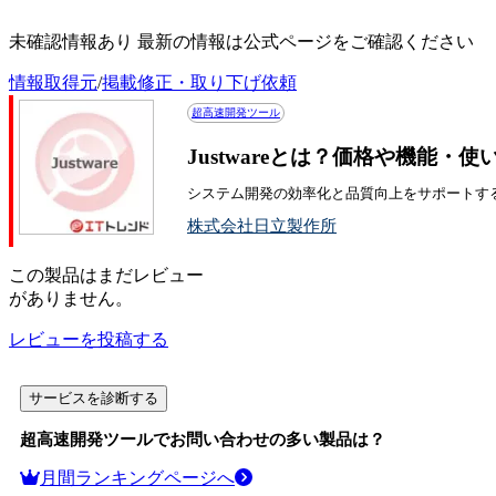
Justwareの評判・口コミ
未確認情報あり 最新の情報は公式ページをご確認ください
情報取得元
/
掲載修正・取り下げ依頼
超高速開発ツール
Justwareとは？価格や機能・
システム開発の効率化と品質向上をサポートす
株式会社日立製作所
この
製品
はまだレビュー
がありません。
レビューを投稿する
サービスを診断する
超高速開発ツール
でお問い合わせの多い製品は？
月間ランキングページへ