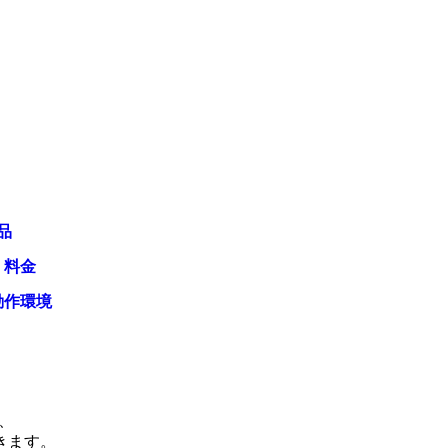
品
・料金
動作環境
、
きます。