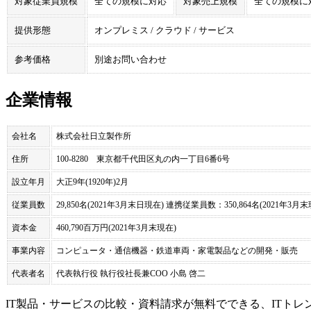
対象従業員規模
全ての規模に対応
対象売上規模
全ての規模に
提供形態
オンプレミス / クラウド / サービス
参考価格
別途お問い合わせ
企業情報
会社名
株式会社日立製作所
住所
100-8280 東京都千代田区丸の内一丁目6番6号
設立年月
大正9年(1920年)2月
従業員数
29,850名(2021年3月末日現在) 連携従業員数：350,864名(2021年3月末
資本金
460,790百万円(2021年3月末現在)
事業内容
コンピュータ・通信機器・鉄道車両・家電製品などの開発・販売
代表者名
代表執行役 執行役社長兼COO 小島 啓二
IT製品・サービスの比較・資料請求が無料でできる、ITトレ