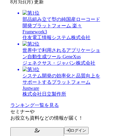
8月3日(月) 更新
部品組み立て型の純国産ローコード
開発プラットフォーム 楽々
Framework3
住友電工情報システム株式会社
世界中で利用されるアプリケーショ
ン自動生成ツール GeneXus
ジェネクサス・ジャパン株式会社
システム開発の効率化と品質向上を
サポートするプラットフォーム
Justware
株式会社日立製作所
ランキング一覧を見る
セミナー
や
お役立ち資料
などの情報が届く！
ログイン