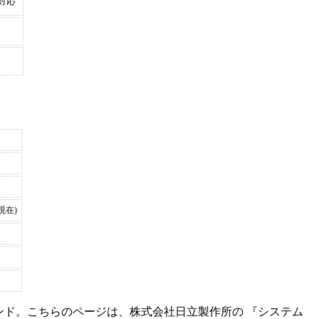
対応
現在)
ンド。こちらのページは、
株式会社日立製作所
の 『
システム