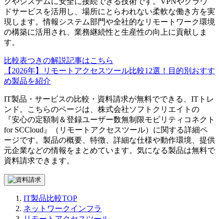
クやシステムに安全に接続できる技術です。VPNやクラウ
ドサービスを活用し、場所にとらわれない柔軟な働き方を実
現します。情報システム部門や全社的なリモートワーク環境
の構築に活用され、業務継続性と生産性の向上に貢献しま
す。
比較表つきの解説記事はこちら
【2026年】リモートアクセスツール比較12選！目的別おすす
め製品を紹介
IT製品・サービスの比較・資料請求が無料でできる、ITトレ
ンド。こちらのページは、
株式会社ソフトクリエイト
の
『
安心の定額制＆登録ユーザー数無制限
モビリティコネクト
for SCCloud
』（
リモートアクセスツール
）に関する詳細ペ
ージです。製品の概要、特徴、詳細な仕様や動作環境、提供
元企業などの情報をまとめています。気になる製品は無料で
資料請求できます。
IT製品比較TOP
ネットワークインフラ
リモートアクセスツール