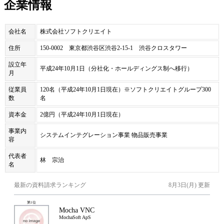
企業情報
会社名
株式会社ソフトクリエイト
住所
150-0002 東京都渋谷区渋谷2-15-1 渋谷クロスタワー
設立年
平成24年10月1日（分社化・ホールディングス制へ移行）
月
従業員
120名（平成24年10月1日現在）※ソフトクリエイトグループ300
数
名
資本金
2億円（平成24年10月1日現在）
事業内
システムインテグレーション事業 物品販売事業
容
代表者
林 宗治
名
最新の資料請求ランキング
8月3日(月)
更新
第
1
位
Mocha VNC
MochaSoft ApS