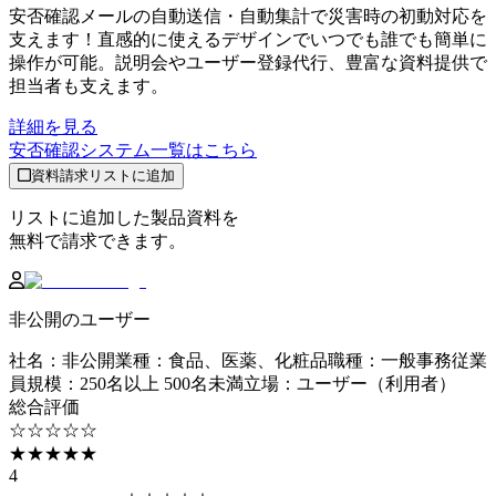
安否確認メールの自動送信・自動集計で災害時の初動対応を
支えます！直感的に使えるデザインでいつでも誰でも簡単に
操作が可能。説明会やユーザー登録代行、豊富な資料提供で
担当者も支えます。
詳細を見る
安否確認システム
一覧はこちら
資料請求リストに追加
リストに追加した製品資料を
無料で請求できます。
非公開のユーザー
社名
：
非公開
業種
：
食品、医薬、化粧品
職種
：
一般事務
従業
員規模
：
250名以上 500名未満
立場
：
ユーザー（利用者）
総合評価
☆☆☆☆☆
★★★★★
4