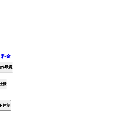
・料金
動作環境
仕様
ト体制