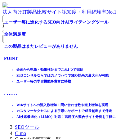
法人向けIT製品比較サイト
認知度・利用経験率No.1
AI検索時代のSEOツール
全体満足度
ユーザー毎に進化するSEO向けAIライティングツール
資料請求リスト
0
件
全体満足度
この製品はまだレビューがありません
全体満足度
無料資料請求フォームへ
☆☆☆☆☆
POINT
この製品はまだレビューがありません
ホーム
★★★★★
製品を探す
必要な機能だけ搭載しているので初心者でも安心して使いこなせ
POINT
4.4
ランキングから探す
る
記事を読む
記事作成の時間短縮と効率化をサポートするAIライティングツー
企画から執筆・効果検証までこれ1つで完結
ル
SEOコンサルならではのノウハウでSEO効果の最大化が可能
はじめての方へ
webサイトの問題点・改善点やSEOの効果をわかりやすく見える
16
件
ユーザー毎の学習機能を豊富に搭載
掲載について
化
ITトレンドへの掲載
POINT
イベントでリード獲得
動画で学ぶ
Webサイトへの流入数増加！問い合わせ数や売上増加を実現
カスタマーサクセスによる手厚いサポートで成果創出まで伴走
IT製品比較TOP
AI検索最適化（LLMO）対応！高精度の競合サイト分析を手軽に
マーケティング
SEOツール
C-mo