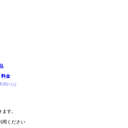
品
・料金
事例
FAQ
きます。
利用ください