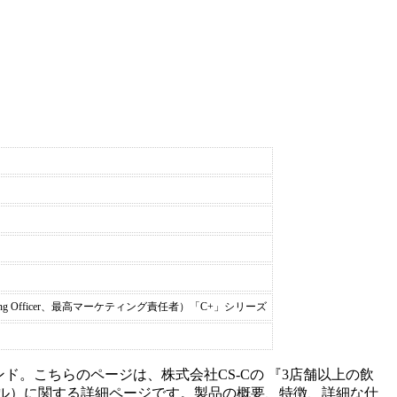
ting Officer、最高マーケティング責任者）「C+」シリーズ
ンド。こちらのページは、
株式会社CS-C
の 『
3店舗以上の飲
ル
）に関する詳細ページです。製品の概要、特徴、詳細な仕