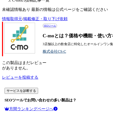
C-moの投稿記事一覧
未確認情報あり 最新の情報は公式ページをご確認ください
情報取得元
/
掲載修正・取り下げ依頼
SEOツール
C-moとは？価格や機能・使い方
3店舗以上の飲食店に特化したオールインワン
株式会社CS-C
この
製品
はまだレビュー
がありません。
レビューを投稿する
サービスを診断する
SEOツール
でお問い合わせの多い製品は？
月間ランキングページへ