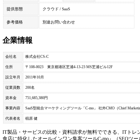
提供形態
クラウド / SaaS
参考価格
別途お問い合わせ
企業情報
会社名
株式会社CS-C
住所
〒108-0023 東京都港区芝浦4-13-23 MS芝浦ビル12F
設立年月
2011年10月
従業員数
200名
資本金
751,685,380円
事業内容
SaaS型統合マーケティングツール「C-mo」 社外CMO（Chief Marke
代表者名
椙原 健
IT製品・サービスの比較・資料請求が無料でできる、ITトレ
食店に特化したオールインワン集客ツール
C-mo
』（
SEOツー