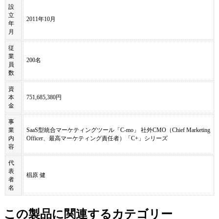
設
立
2011年10月
年
月
従
業
200名
員
数
資
本
751,685,380円
金
事
業
SaaS型統合マーケティングツール「C-mo」 社外CMO（Chief Marketing
内
Officer、最高マーケティング責任者）「C+」シリーズ
容
代
表
椙原 健
者
名
この製品に関連するカテゴリー