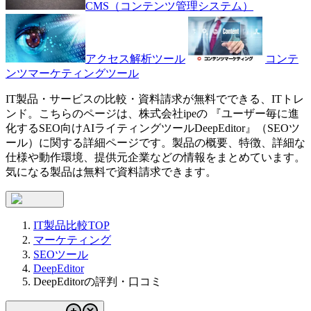
CMS（コンテンツ管理システム）
アクセス解析ツール
コンテ
ンツマーケティングツール
IT製品・サービスの比較・資料請求が無料でできる、ITトレ
ンド。こちらのページは、
株式会社ipe
の 『
ユーザー毎に進
化するSEO向けAIライティングツール
DeepEditor
』（
SEOツ
ール
）に関する詳細ページです。製品の概要、特徴、詳細な
仕様や動作環境、提供元企業などの情報をまとめています。
気になる製品は無料で資料請求できます。
IT製品比較TOP
マーケティング
SEOツール
DeepEditor
DeepEditorの評判・口コミ