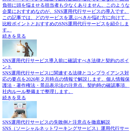
負担に頭を悩ませる担当者も少なくありません。このような
企業におすすめなのが、SNS運用代行サービスの導入です。
この記事では、どのサービスを選ぶべきか悩む方に向けて、
比較ポイントとおすすめのSNS運用代行サービスを紹介しま
す。
続きを見る
SNS運用代行サービス導入前に確認すべき法律と契約のポイ
ント
SNS運用代行サービスに関連する法律とコンプライアンス対
応の要点を2026年２月時点の情報で解説します。個人情報保
護法・著作権法・景品表示法の注意点、契約時の確認事項、
社内ルール整備まで整理します。
続きを見る
SNS運用代行サービスの失敗例と注意点を徹底解説
SNS（ソーシャルネットワーキングサービス）運用代行サー