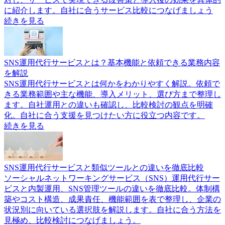
に紹介します。自社に合うサービス比較につなげましょう
続きを見る
SNS運用代行サービスとは？基本機能と依頼できる業務内容
を解説
SNS運用代行サービスとは何かをわかりやすく解説。依頼で
きる業務範囲や主な機能、導入メリット、選び方まで整理し
ます。自社運用との違いも確認し、比較検討の観点を明確
化。自社に合う支援を見つけたい方に役立つ内容です。
続きを見る
SNS運用代行サービスと類似ツールとの違いを徹底比較
ソーシャルネットワーキングサービス（SNS）運用代行サー
ビスと内製運用、SNS管理ツールの違いを徹底比較。体制構
築やコスト構造、成果責任、機能範囲を表で整理し、企業の
状況別に向いている選択肢を解説します。自社に合う方法を
見極め、比較検討につなげましょう。