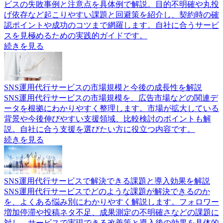
ビスの失敗事例と注意点を具体例で解説。目的不明確や丸投
げ依存など起こりやすい課題と回避策を紹介し、契約時の確
認ポイントや成功のコツまで網羅します。自社に合うサービ
スを見極めるための実践的ガイドです。
続きを見る
SNS運用代行サービスの市場規模と今後の成長性を解説
SNS運用代行サービスの市場規模を、広告市場などの関連デ
ータを根拠にわかりやすく整理します。市場が拡大している
背景や今後伸びやすい支援領域、比較検討のポイントも解
説。自社に合う支援を選びたい方に役立つ内容です。
続きを見る
SNS運用代行サービスで解決できる課題と導入効果を解説
SNS運用代行サービスでどのような課題が解決できるのか
を、よくある悩み別にわかりやすく解説します。フォロワー
増加停滞や投稿ネタ不足、成果測定の不明確さなどの課題に
対し、サービスで実現できる改善策と導入後の効果を具体的