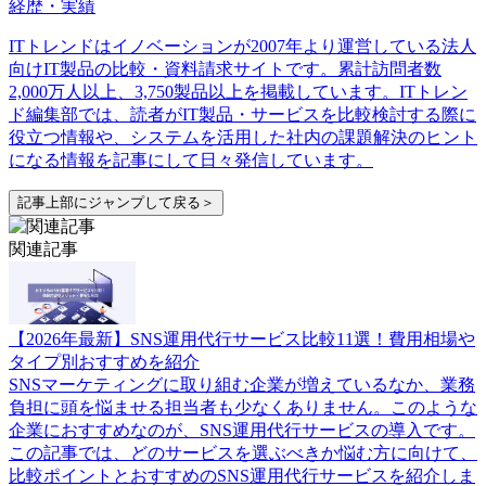
経歴・実績
ITトレンドはイノベーションが2007年より運営している法人
向けIT製品の比較・資料請求サイトです。累計訪問者数
2,000万人以上、3,750製品以上を掲載しています。ITトレン
ド編集部では、読者がIT製品・サービスを比較検討する際に
役立つ情報や、システムを活用した社内の課題解決のヒント
になる情報を記事にして日々発信しています。
記事上部にジャンプして戻る＞
関連記事
【2026年最新】SNS運用代行サービス比較11選！費用相場や
タイプ別おすすめを紹介
SNSマーケティングに取り組む企業が増えているなか、業務
負担に頭を悩ませる担当者も少なくありません。このような
企業におすすめなのが、SNS運用代行サービスの導入です。
この記事では、どのサービスを選ぶべきか悩む方に向けて、
比較ポイントとおすすめのSNS運用代行サービスを紹介しま