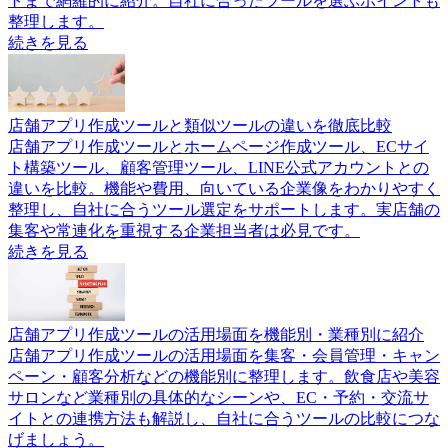
トまで網羅的に紹介。自社に合ったツールを選ぶポイントも
整理します。
続きを見る
店舗アプリ作成ツールと類似ツールの違いを徹底比較
店舗アプリ作成ツールとホームページ作成ツール、ECサイ
ト構築ツール、顧客管理ツール、LINE公式アカウントとの
違いを比較。機能や費用、向いている企業像をわかりやすく
整理し、自社に合うツール選定をサポートします。実店舗の
集客や常連化を重視する企業担当者は必見です。
続きを見る
店舗アプリ作成ツールの活用場面を機能別・業種別に紹介
店舗アプリ作成ツールの活用場面を集客・会員管理・キャン
ペーン・顧客分析などの機能別に整理します。飲食店や美容
サロンなど業種別の具体的なシーンや、EC・予約・交流サ
イトとの連携方法も解説し、自社に合うツールの比較につな
げましょう。