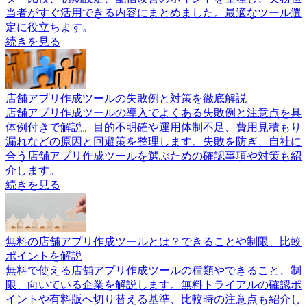
当者がすぐ活用できる内容にまとめました。最適なツール選
定に役立ちます。
続きを見る
店舗アプリ作成ツールの失敗例と対策を徹底解説
店舗アプリ作成ツールの導入でよくある失敗例と注意点を具
体例付きで解説。目的不明確や運用体制不足、費用見積もり
漏れなどの原因と回避策を整理します。失敗を防ぎ、自社に
合う店舗アプリ作成ツールを選ぶための確認事項や対策も紹
介します。
続きを見る
無料の店舗アプリ作成ツールとは？できることや制限、比較
ポイントを解説
無料で使える店舗アプリ作成ツールの種類やできること、制
限、向いている企業を解説します。無料トライアルの確認ポ
イントや有料版へ切り替える基準、比較時の注意点も紹介し