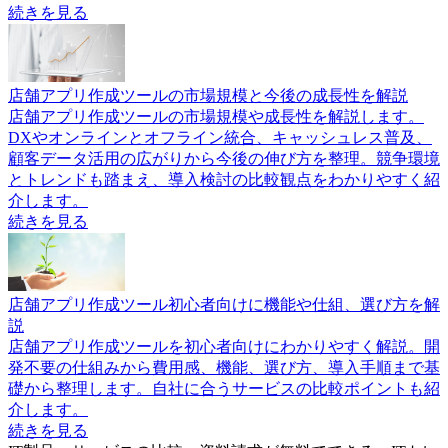
続きを見る
店舗アプリ作成ツールの市場規模と今後の成長性を解説
店舗アプリ作成ツールの市場規模や成長性を解説します。
DXやオンラインとオフライン統合、キャッシュレス普及、
顧客データ活用の広がりから今後の伸び方を整理。競争環境
とトレンドも踏まえ、導入検討の比較観点をわかりやすく紹
介します。
続きを見る
店舗アプリ作成ツール初心者向けに機能や仕組、選び方を解
説
店舗アプリ作成ツールを初心者向けにわかりやすく解説。開
発不要の仕組みから費用感、機能、選び方、導入手順まで基
礎から整理します。自社に合うサービスの比較ポイントも紹
介します。
続きを見る