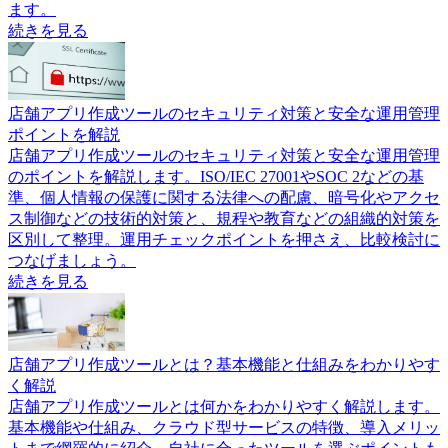
ます。
続きを見る
店舗アプリ作成ツールのセキュリティ対策と安全な運用管理
ポイントを解説
店舗アプリ作成ツールのセキュリティ対策と安全な運用管理
のポイントを解説します。ISO/IEC 27001やSOC 2などの基
準、個人情報の保護に関する法律への配慮、暗号化やアクセ
ス制御などの技術的対策と、規程や教育などの組織的対策を
区別して整理。運用チェックポイントを押さえ、比較検討に
つなげましょう。
続きを見る
店舗アプリ作成ツールとは？基本機能と仕組みをわかりやす
く解説
店舗アプリ作成ツールとは何かをわかりやすく解説します。
基本機能や仕組み、クラウド型サービスの特徴、導入メリッ