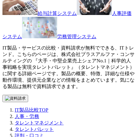
給与計算システム
人事評価
システム
労務管理システム
IT製品・サービスの比較・資料請求が無料でできる、ITトレ
ンド。こちらのページは、
株式会社プラスアルファ・コンサ
ルティング
の 『
大手・中堅企業売上シェアNo.1｜科学的人
事戦略を実現
タレントパレット
』（
タレントマネジメント
）
に関する詳細ページです。製品の概要、特徴、詳細な仕様や
動作環境、提供元企業などの情報をまとめています。気にな
る製品は無料で資料請求できます。
IT製品比較TOP
人事・労務
タレントマネジメント
タレントパレット
評判・口コミ