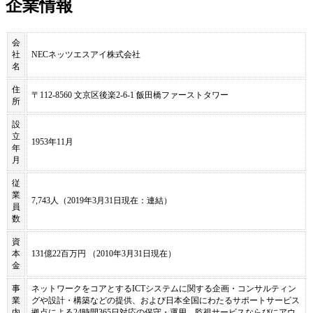
企業情報
会
社
NECネッツエスアイ株式会社
名
住
〒112-8560 文京区後楽2-6-1 飯田橋ファーストタワー
所
設
立
1953年11月
年
月
従
業
7,743人（2019年3月31日現在：連結）
員
数
資
本
131億22百万円 （2010年3月31日現在）
金
事
ネットワークをコアとするICTシステムに関する企画・コンサルティン
業
グや設計・構築などの提供、および日本全国にわたるサポートサービス
内
拠点による24時間365日対応の保守・運用、監視サービスならびにアウ