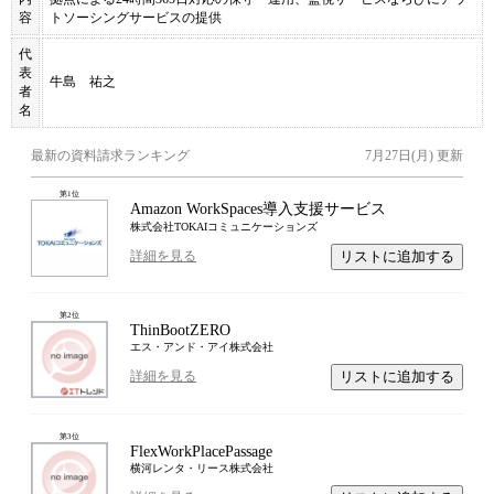
容
トソーシングサービスの提供
代
表
牛島 祐之
者
名
最新の資料請求ランキング
7月27日(月)
更新
第
1
位
Amazon WorkSpaces導入支援サービス
株式会社TOKAIコミュニケーションズ
リストに追加する
詳細を見る
第
2
位
ThinBootZERO
エス・アンド・アイ株式会社
リストに追加する
詳細を見る
第
3
位
FlexWorkPlacePassage
横河レンタ・リース株式会社