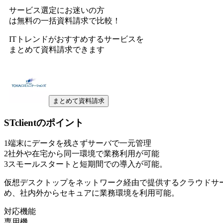
サービス選定にお迷いの方
は無料の一括資料請求で比較！
ITトレンドがおすすめするサービスを
まとめて資料請求できます
まとめて資料請求
STclient
のポイント
1
端末にデータを残さずサーバで一元管理
2
社外や在宅から同一環境で業務利用が可能
3
スモールスタートと短期間での導入が可能。
仮想デスクトップをネットワーク経由で提供するクラウドサ
め、社内外からセキュアに業務環境を利用可能。
対応機能
専用機