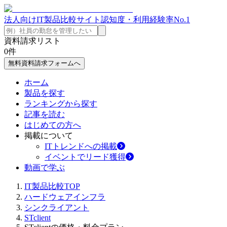
法人向けIT製品比較サイト
認知度・利用経験率No.1
資料請求リスト
0
件
無料資料請求フォームへ
ホーム
製品を探す
ランキングから探す
記事を読む
はじめての方へ
掲載について
ITトレンドへの掲載
イベントでリード獲得
動画で学ぶ
IT製品比較TOP
ハードウェアインフラ
シンクライアント
STclient