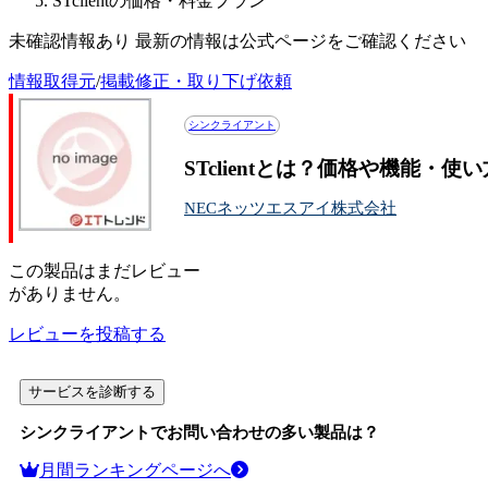
STclientの価格・料金プラン
未確認情報あり 最新の情報は公式ページをご確認ください
情報取得元
/
掲載修正・取り下げ依頼
シンクライアント
STclientとは？価格や機能・使
NECネッツエスアイ株式会社
この
製品
はまだレビュー
がありません。
レビューを投稿する
サービスを診断する
シンクライアント
でお問い合わせの多い製品は？
月間ランキングページへ