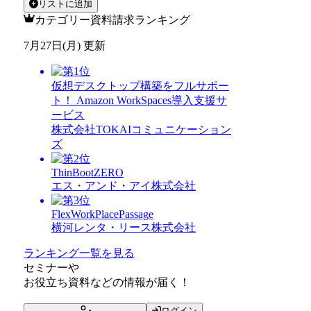
リストに追加
カテゴリー資料請求ランキング
7月27日(月) 更新
仮想デスクトップ構築をフルサポー
ト！ Amazon WorkSpaces導入支援サ
ービス
株式会社TOKAIコミュニケーション
ズ
ThinBootZERO
エス・アンド・アイ株式会社
FlexWorkPlacePassage
横河レンタ・リース株式会社
ランキング一覧を見る
セミナー
や
お役立ち資料
などの情報が届く！
ログイン