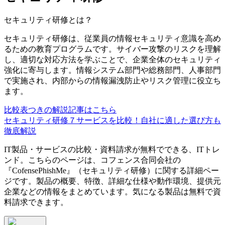
セキュリティ研修
とは？
セキュリティ研修は、従業員の情報セキュリティ意識を高め
るための教育プログラムです。サイバー攻撃のリスクを理解
し、適切な対応方法を学ぶことで、企業全体のセキュリティ
強化に寄与します。情報システム部門や総務部門、人事部門
で実施され、内部からの情報漏洩防止やリスク管理に役立ち
ます。
比較表つきの解説記事はこちら
セキュリティ研修７サービスを比較！自社に適した選び方も
徹底解説
IT製品・サービスの比較・資料請求が無料でできる、ITトレ
ンド。こちらのページは、
コフェンス合同会社
の
『
CofensePhishMe
』（
セキュリティ研修
）に関する詳細ペー
ジです。製品の概要、特徴、詳細な仕様や動作環境、提供元
企業などの情報をまとめています。気になる製品は無料で資
料請求できます。