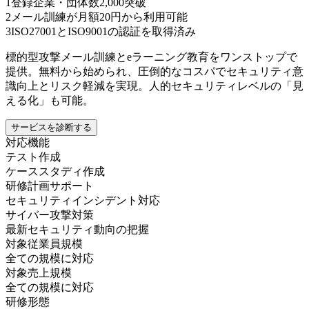
1
登録企業・団体数2,000突破
2
メール訓練が月額20円から利用可能
3
ISO27001とISO9001の認証を取得済み
標的型攻撃メール訓練とeラーニング教育をワンストップで
提供。無料から始められ、圧倒的なコスパでセキュリティ意
識向上とリスク軽減を実現。人的セキュリティレベルの「見
える化」も可能。
サービスを診断する
対応機能
テスト作成
ケーススタディ作成
研修計画サポート
セキュリティインシデント対応
サイバー攻撃対策
最新セキュリティ動向の把握
対象従業員規模
全ての規模に対応
対象売上規模
全ての規模に対応
研修形態