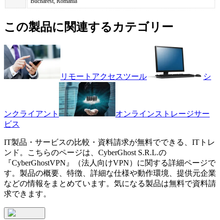
Bucharest, Romania
この製品に関連するカテゴリー
リモートアクセスツール
シ
ンクライアント
オンラインストレージサー
ビス
IT製品・サービスの比較・資料請求が無料でできる、ITトレ
ンド。こちらのページは、
CyberGhost S.R.L.
の
『
CyberGhostVPN
』（
法人向けVPN
）に関する詳細ページで
す。製品の概要、特徴、詳細な仕様や動作環境、提供元企業
などの情報をまとめています。気になる製品は無料で資料請
求できます。