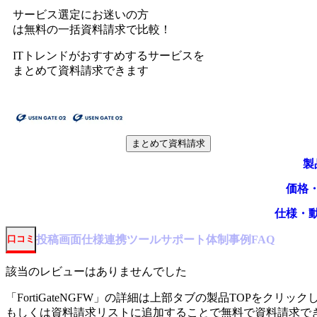
サービス選定にお迷いの方
は無料の一括資料請求で比較！
ITトレンドがおすすめするサービスを
まとめて資料請求できます
まとめて資料請求
製
価格
仕様・
投稿
画面仕様
連携ツール
サポート体制
事例
口コミ
FAQ
該当のレビューはありませんでした
「
FortiGateNGFW
」の詳細は上部タブの製品TOPをクリック
もしくは資料請求リストに追加することで無料で資料請求で