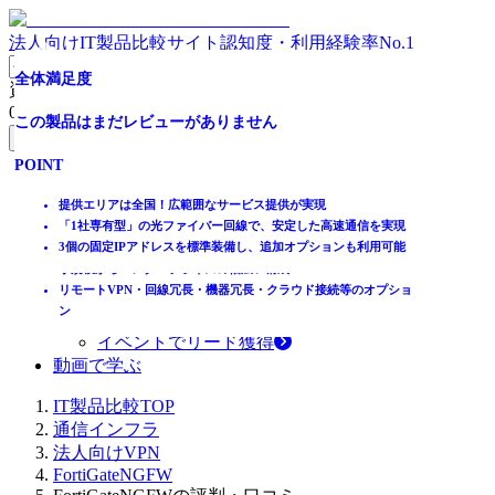
法人向けIT製品比較サイト
認知度・利用経験率No.1
豊富な機器ラインナップから最適なVPNを構築
全体満足度
資料請求リスト
0
件
全体満足度
この製品はまだレビューがありません
無料資料請求フォームへ
この製品はまだレビューがありません
POINT
ホーム
製品を探す
提供エリアは全国！広範囲なサービス提供が実現
POINT
ランキングから探す
「1社専有型」の光ファイバー回線で、安定した高速通信を実現
記事を読む
3個の固定IPアドレスを標準装備し、追加オプションも利用可能
複数キャリアの回線・機器をワンストップでご提供
小規模からエンタープライズの幅広い構成
はじめての方へ
リモートVPN・回線冗長・機器冗長・クラウド接続等のオプショ
掲載について
ン
ITトレンドへの掲載
イベントでリード獲得
動画で学ぶ
IT製品比較TOP
通信インフラ
法人向けVPN
FortiGateNGFW