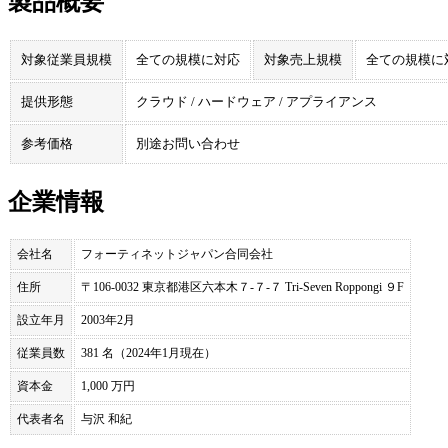
製品概要
対象従業員規模
全ての規模に対応
対象売上規模
全ての規模に
提供形態
クラウド / ハードウェア / アプライアンス
参考価格
別途お問い合わせ
企業情報
会社名
フォーティネットジャパン合同会社
住所
〒106-0032 東京都港区六本木７-７-７ Tri-Seven Roppongi ９F
設立年月
2003年2月
従業員数
381 名（2024年1月現在）
資本金
1,000 万円
代表者名
与沢 和紀