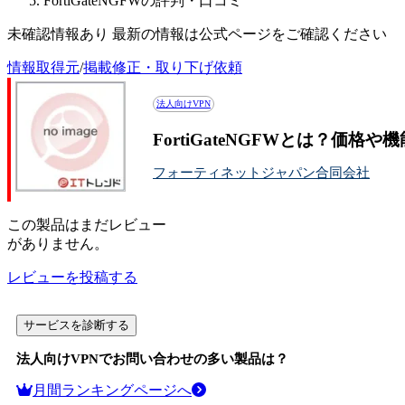
FortiGateNGFWの評判・口コミ
未確認情報あり 最新の情報は公式ページをご確認ください
情報取得元
/
掲載修正・取り下げ依頼
法人向けVPN
FortiGateNGFWとは？価格
フォーティネットジャパン合同会社
この
製品
はまだレビュー
がありません。
レビューを投稿する
サービスを診断する
法人向けVPN
でお問い合わせの多い製品は？
月間ランキングページへ