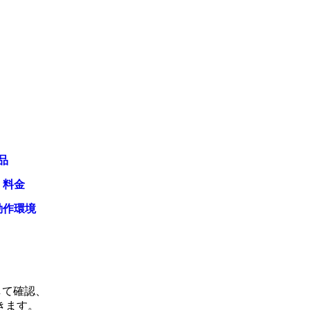
品
・料金
動作環境
して確認、
きます。