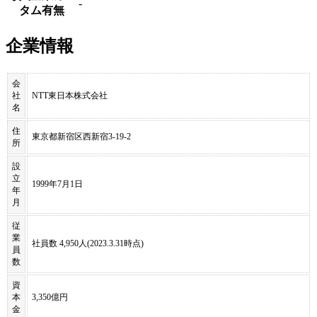
-
タム有無
企業情報
会
社
NTT東日本株式会社
名
住
東京都新宿区西新宿3-19-2
所
設
立
1999年7月1日
年
月
従
業
社員数 4,950人(2023.3.31時点)
員
数
資
本
3,350億円
金