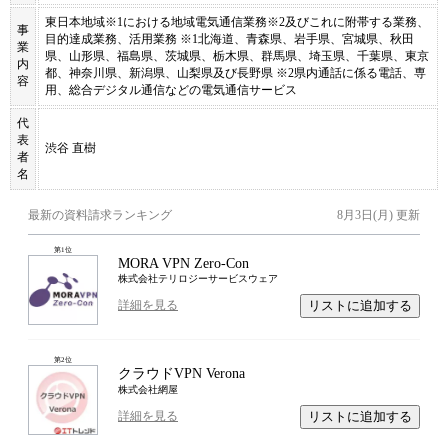
東日本地域※1における地域電気通信業務※2及びこれに附帯する業務、
事
目的達成業務、活用業務 ※1北海道、青森県、岩手県、宮城県、秋田
業
県、山形県、福島県、茨城県、栃木県、群馬県、埼玉県、千葉県、東京
内
都、神奈川県、新潟県、山梨県及び長野県 ※2県内通話に係る電話、専
容
用、総合デジタル通信などの電気通信サービス
代
表
渋谷 直樹
者
名
最新の資料請求ランキング
8月3日(月)
更新
第
1
位
MORA VPN Zero-Con
株式会社テリロジーサービスウェア
リストに追加する
詳細を見る
第
2
位
クラウドVPN Verona
株式会社網屋
リストに追加する
詳細を見る