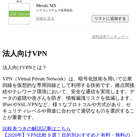
第
3
位
Meraki MX
シスコシステムズ合同会社
リストに追加する
詳細を見る
資料請求ランキングへ
法人向けVPN
法人向けVPN
とは？
VPN（Virtual Private Network）は、暗号化技術を用いて公衆
回線を仮想的な専用回線として利用する技術です。拠点間接
続やテレワーク環境において、安全な通信を実現します。デ
ータの盗聴や改ざんを防ぎ、情報漏洩リスクを低減します。
IPsecやSSL-VPNなど、様々なプロトコルや方式があり、セ
キュリティレベルや用途に合わせて適切なものを選択するこ
とが重要です。
比較表つきの解説記事はこちら
【2026年】VPN比較９選！目的別おすすめと有料・無料の