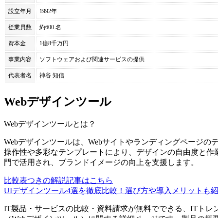
設立年月
1992年
従業員数
約600 名
資本金
1億8千万円
事業内容
ソフトウェアおよび関連サービスの提供
代表者名
神谷 知信
Webデザインツール
Webデザインツール
とは？
Webデザインツールは、Webサイトやランディングページ
操作性や多彩なテンプレートにより、デザインの自由度と作
門で活用され、ブランドイメージの向上を支援します。
比較表つきの解説記事はこちら
UIデザインツール4選を徹底比較！選び方や導入メリットも
IT製品・サービスの比較・資料請求が無料でできる、ITトレ