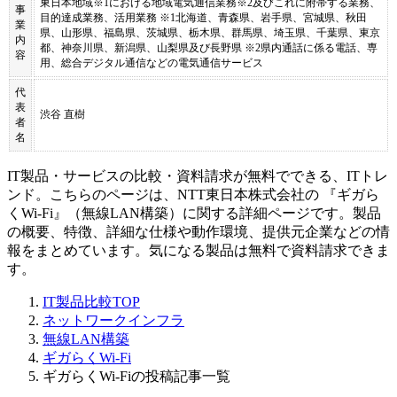
東日本地域※1における地域電気通信業務※2及びこれに附帯する業務、
事
目的達成業務、活用業務 ※1北海道、青森県、岩手県、宮城県、秋田
業
県、山形県、福島県、茨城県、栃木県、群馬県、埼玉県、千葉県、東京
内
都、神奈川県、新潟県、山梨県及び長野県 ※2県内通話に係る電話、専
容
用、総合デジタル通信などの電気通信サービス
代
表
渋谷 直樹
者
名
IT製品・サービスの比較・資料請求が無料でできる、ITトレ
ンド。こちらのページは、
NTT東日本株式会社
の 『
ギガら
くWi-Fi
』（
無線LAN構築
）に関する詳細ページです。製品
の概要、特徴、詳細な仕様や動作環境、提供元企業などの情
報をまとめています。気になる製品は無料で資料請求できま
す。
IT製品比較TOP
ネットワークインフラ
無線LAN構築
ギガらくWi-Fi
ギガらくWi-Fiの投稿記事一覧