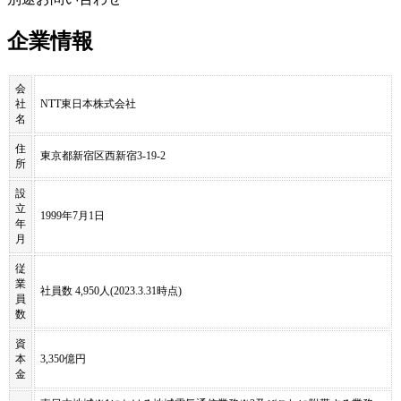
企業情報
会
社
NTT東日本株式会社
名
住
東京都新宿区西新宿3-19-2
所
設
立
1999年7月1日
年
月
従
業
社員数 4,950人(2023.3.31時点)
員
数
資
本
3,350億円
金