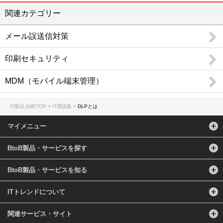
ネットワークインフラ
関連カテゴリー
CTI / ロードバランサ / 電話会議 / リモートアクセス / ネットワーク機器 / テレビ会議 / Web会議 / 無線LAN構築 / アプリケーションデリバリコントローラ / ウェビナー・Webセミナーツール / 法人PC
ネットワークセキュリティ
メール誤送信対策
ファイアウォール / WAF / 不正侵入検知・防御システム（IDS・IPS） / ネットワーク暗号化 / DDoS対策 / 検疫ネットワーク / サイバー攻撃対策 / アクセスコントロール / Web改ざん検知 / EDR / ゼロトラスト・セキュリティ / クラウドセキュリティ / CASB / 情報漏洩対策サービス / 第三者保守 (EOSL保守) / ASM
その他のセキュリティ
印刷セキュリティ
ウィルス対策 / セキュリティ診断 / 暗号化 / フィルタリングソフト / 入退室管理 / セキュリティシステム / 印刷セキュリティ / DLP / UTM（統合脅威管理） / コピー防止 / 標的型攻撃対策 / ハードディスク暗号化 / USBメモリ暗号化 / ファイル暗号化 / マイナンバーセキュリティ / 防犯カメラ・監視カメラ / 風評被害対策サービス / データレスクライアント
MDM（モバイル端末管理）
データセンター
データセンターソリューション / ホスティング / ハウジング
データ管理
IT製品 比較TOP
IT用語集
DLPとは
データベース / BCP（事業継続計画）対策ソリューション / データバックアップ / データ軽量化・データ最適化 / クラスタリング / データレプリケーション / データベースセキュリティ / PCバックアップソフト / データ消去ソフト / 不動産業務支援システム
運用管理
マイメニュー
統合運用管理 / ログ管理 / サービスデスク / MDM（モバイル端末管理） / フォレンジック / コンフィグ管理 / LCMサービス / ジョブ管理 / クライアントPC管理 / APMツール / 飲食業支援システム / ヘルプデスクサービス / PSI管理
BtoB製品・サービスを探す
設計開発
開発ツール / CAD / オフショア開発 / 超高速開発 / 3D CADソフト / 統合開発環境（IDE） / スマホアプリ開発ツール / CAEソフト / CI/CDツール / バージョン管理システム / 設備保全管理システム（CMMS） / 受託開発 / 図面比較システム
BtoB製品・サービスを知る
仮想化
サーバ仮想化 / ストレージ仮想化 / デスクトップ仮想化 / アプリケーション仮想化 / ネットワーク仮想化
ITトレンドについて
クラウド
クラウド構築 / オンラインストレージ / IaaS / PaaS / クラウドサーバー / iPaaS
関連サービス・サイト
監視