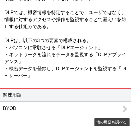
情報共有
グループウェア / ナレッジマネジメント / 文書管理 / エンタープライズサーチ / 社内SNS・ビジネスチャット / ファイル転送 / FAQシステム / レポーティングツール / ペーパーレス会議 / コラボレーションツール / 契約書管理システム / マニュアル作成ツール / 議事録作成ツール / 音声認識ソフト / 会議効率化ツール / 社内ポータル / 文字起こしツール / カレンダーツール / 社内掲示板 / 位置情報管理システム
DLPでは、機密情報を特定することで、ユーザではなく、
ビジネスプロセス
情報に対するアクセスや操作を監視することで漏えいを防
ワークフロー / BPM / RPAツール / タスク管理ツール / 業務可視化ツール / 会議室予約システム / XR（AR・VR・MR）システム / バーチャルオフィスツール / 施工管理サービス / インバウンド支援 / M&A・事業承継コンサル / 歯科クリニック支援サービス / IT点呼システム / 貿易管理システム / 内部監査 / PRM
止する仕組みである。
営業支援
SFA / オンライン商談システム / セールスイネーブルメントツール
DLPは、以下の3つの要素で構成される。
顧客管理
・パソコンに常駐させる「DLPエージェント」
CRM / 名刺管理 / 与信管理 / コールセンターシステム / 電子カルテ / 会員管理・ポイント管理 / VOC（顧客の声） / キャンペーンマネジメント / 電子カルテ 大病院 / 電子カルテ 中小病院 / 電子カルテ 有床クリニック / 電子カルテ 無床クリニック / 電子カルテ 在宅 / IVR / カスタマーサクセスツール / 日程調整ツール / 店舗アプリ作成ツール / ホテル・宿泊施設向けシステム（PMS） / ボイスボット / 介護ソフト / LINE予約 / 民泊運営支援サービス
・ネットワークを流れるデータを監視する「DLPアプライ
メール・FAX・SMS
アンス」
メール配信システム / メールセキュリティ / スパム対策 / メールアーカイブ / FAX配信 / メール共有 / メール誤送信対策 / メール暗号化 / クラウドメール / SMS送信サービス / メールリレーサービス / CPaaS
・機密データを登録し、DLPエージェントを監視する「DL
マーケティング
P サーバー」
レコメンドエンジン / マーケティングオートメーションツール / コンテンツマーケティング / Web接客ツール / サイト離脱防止（ポップアップ）ツール / メールマーケティングシステム / SEOツール / SNS管理ツール / ABテストツール / フォーム作成ツール / 広告運用ツール / ヒートマップツール / CDP（カスタマーデータプラットフォーム） / MEOツール / アプリ解析ツール / プッシュ通知サービス / LINEマーケティングツール / ランディングページ作成ツール（LP作成ツール） / MEO対策サービス / マーケティングツール / LLMO対策サービス
データ蓄積・分析
BIツール / テキストマイニング / DWH / データマイニング / ETL / 商圏分析・エリアマーケティング / ソーシャル分析 / BIツール クラウド / BIツール導入・活用支援 / DMP / SaaS管理システム / 機械学習（マシンラーニング） / 企業データベース / 予測分析ツール / Webサイト翻訳ツール / 脱炭素支援サービス / 広告効果測定
関連用語
WEB
CMS / アクセス解析 / ECサイト構築 / 動画配信システム / オンライン決済システム / 予約システム / EC管理ソフト / ショッピングカート / チャット接客ツール / チャットボット / Webコンサルティング / ノーコード・ローコード開発 / イベント管理システム / ネットショップ管理システム / サイト内検索ツール / Webデザインツール / EFOツール
BYOD
通信インフラ
VPN / IP電話 / CDN / マルチホーミング / WAN / PBX / WAN高速化 / VPN 海外・国際 / 法人携帯 / 法人向けポケットWifi
他の用語も調べる
ハードウェアインフラ
ストレージ / サーバ / シンクライアント / KVMスイッチ / UPS / PDU