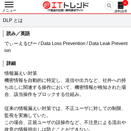
0
戻る
メニュー
資料請求
カテゴリーから探す
DLP とは
人事・労務
人事システム / eラーニング / 勤怠管理・就業管理 / 【旧】人事評価システム / 給与明細電子化 / 経費精算システム / 給与計算システム / タレントマネジメント / シフト管理・人員計画（WFM） / 人事評価システム / 採用管理・選考管理システム / 健康管理システム / マイナンバー管理システム / 経費精算システム クラウド / 労務管理システム / eラーニングコンテンツ作成・提供 / 従業員満足度調査（ES調査） / 給与前払いサービス / Web面接・オンライン面接 / 離職防止・定着率向上ツール / 年末調整支援システム / 目標管理システム / 人事コンサルティング / メンタルヘルス・ストレスチェック / 1on1ツール / 採用サイト作成ツール / リファレンスチェックサービス / 反社チェックツール / リファラル採用ツール / 出張管理システム(BTM) / スキル管理システム / フリーランス管理システム / 組織診断サービス / CLM（契約ライフサイクルマネジメント） / 中途採用支援サービス / 新卒採用支援サービス / デジタル給与ソリューション
読み／英語
基幹統合
でぃーえるぴー / Data Loss Prevention / Data Leak Prevent
ERP / SCM / EAI / ERP クラウド / 美容クリニック支援サービス / アパレル業支援システム
ion
会計
会計ソフト / 固定資産管理 / IT資産管理 / 債務管理・債権管理 / 予算管理 / 会計ソフト クラウド / 請求書受取サービス / 経営管理システム / 連結会計システム / リース資産管理システム / 電子マネー送金代行 / 振込代行サービス
詳細
AIサービス
AI-OCR / AI翻訳（自動翻訳）ツール / AIコンサルティング / AI契約書レビューサービス / AIライティングサービス / 生成AI開発サービス / 生成AI導入サービス / 医療向け生成AIサービス / AI開発サービス / AI導入サービス / 医療向けAIサービス / AIエージェント / AI電話自動応答サービス / 経理AIエージェント / 専用AI構築プラットフォーム
情報漏えい対策
機密情報を自動的に特定し、送信や出力など、社外への持
販売
販売管理 / POSシステム / 電子帳票システム / 帳票電子化 / 見積管理 / 店舗管理 / Web請求書・クラウド請求書 / 販売管理 クラウド / 販売管理 パッケージ / 販売管理 製造業 / 販売管理 医薬品 / 販売管理 商社・卸売 / 帳票クラウドサービス / サブスクリプション管理システム / 越境EC
ち出しに関連する操作において、機密情報が検知された場
生産
合、該当操作をブロックする仕組み。
生産管理 / PLM / プロジェクト管理 / 原価管理 / 図面管理（EDM） / PDM / 部品管理（BOM） / 工程管理 / 工事管理 / 温湿度管理システム / CO2排出量管理システム / 商品情報管理システム（PIM） / BOM/BOP生成・変換エンジン
在庫・購買
従来の情報漏えい対策では、不正ユーザに対しての制限、
EDI / 在庫管理 / 需要予測 / 購買管理 / 受発注システム / 電子契約システム / 見積査定システム / 病院在庫管理システム（SPD）
監視を実施していた。
物流・倉庫
この場合、正規ユーザの誤操作など、不注意による流出や
物流管理 / 倉庫管理（WMS） / 配送管理システム / ピッキングシステム / 物流代行 / バース管理システム / 送り状発行システム
故意の情報持出しは防ぐことができない。