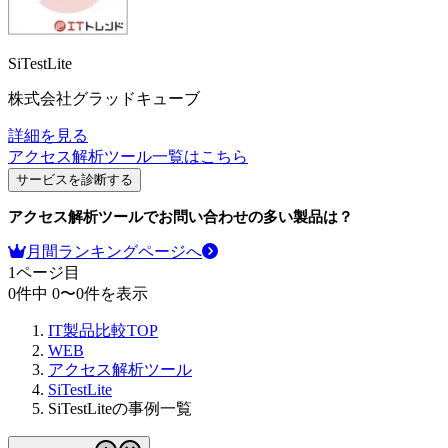
SiTestLite
株式会社グラッドキューブ
詳細を見る
アクセス解析ツール
一覧はこちら
サービスを診断する
アクセス解析ツール
でお問い合わせの多い製品は？
月間ランキングページへ
1
ページ目
0
件中
0
〜
0
件を表示
IT製品比較TOP
WEB
アクセス解析ツール
SiTestLite
SiTestLiteの事例一覧