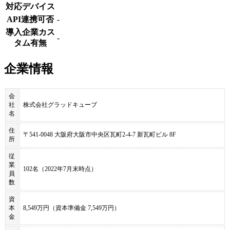
対応デバイス
API連携可否
-
導入企業カス
-
タム有無
企業情報
会
社
株式会社グラッドキューブ
名
住
〒541-0048 大阪府大阪市中央区瓦町2-4-7 新瓦町ビル 8F
所
従
業
102名（2022年7月末時点）
員
数
資
本
8,549万円（資本準備金 7,549万円）
金