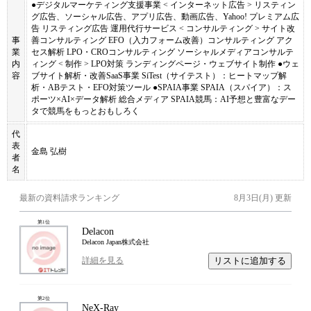
●デジタルマーケティング支援事業 < インターネット広告 > リスティン
グ広告、ソーシャル広告、アプリ広告、動画広告、Yahoo! プレミアム広
告 リスティング広告 運用代行サービス < コンサルティング > サイト改
事
善コンサルティング EFO（入力フォーム改善）コンサルティング アク
業
セス解析 LPO・CROコンサルティング ソーシャルメディアコンサルテ
内
ィング < 制作 > LPO対策 ランディングページ・ウェブサイト制作 ●ウェ
容
ブサイト解析・改善SaaS事業 SiTest（サイテスト）：ヒートマップ解
析・ABテスト・EFO対策ツール ●SPAIA事業 SPAIA（スパイア）：ス
ポーツ×AI×データ解析 総合メディア SPAIA競馬：AI予想と豊富なデー
タで競馬をもっとおもしろく
代
表
金島 弘樹
者
名
最新の資料請求ランキング
8月3日(月)
更新
第
1
位
Delacon
Delacon Japan株式会社
リストに追加する
詳細を見る
第
2
位
NeX-Ray