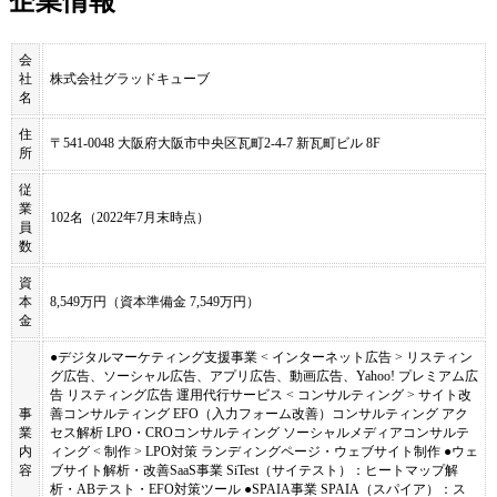
企業情報
会
社
株式会社グラッドキューブ
名
住
〒541-0048 大阪府大阪市中央区瓦町2-4-7 新瓦町ビル 8F
所
従
業
102名（2022年7月末時点）
員
数
資
本
8,549万円（資本準備金 7,549万円）
金
●デジタルマーケティング支援事業 < インターネット広告 > リスティン
グ広告、ソーシャル広告、アプリ広告、動画広告、Yahoo! プレミアム広
告 リスティング広告 運用代行サービス < コンサルティング > サイト改
事
善コンサルティング EFO（入力フォーム改善）コンサルティング アク
業
セス解析 LPO・CROコンサルティング ソーシャルメディアコンサルテ
内
ィング < 制作 > LPO対策 ランディングページ・ウェブサイト制作 ●ウェ
容
ブサイト解析・改善SaaS事業 SiTest（サイテスト）：ヒートマップ解
析・ABテスト・EFO対策ツール ●SPAIA事業 SPAIA（スパイア）：ス