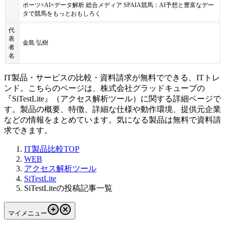
ポーツ×AI×データ解析 総合メディア SPAIA競馬：AI予想と豊富なデー
タで競馬をもっとおもしろく
代
表
金島 弘樹
者
名
IT製品・サービスの比較・資料請求が無料でできる、ITトレ
ンド。こちらのページは、
株式会社グラッドキューブ
の
『
SiTestLite
』（
アクセス解析ツール
）に関する詳細ページで
す。製品の概要、特徴、詳細な仕様や動作環境、提供元企業
などの情報をまとめています。気になる製品は無料で資料請
求できます。
IT製品比較TOP
WEB
アクセス解析ツール
SiTestLite
SiTestLiteの投稿記事一覧
マイメニュー