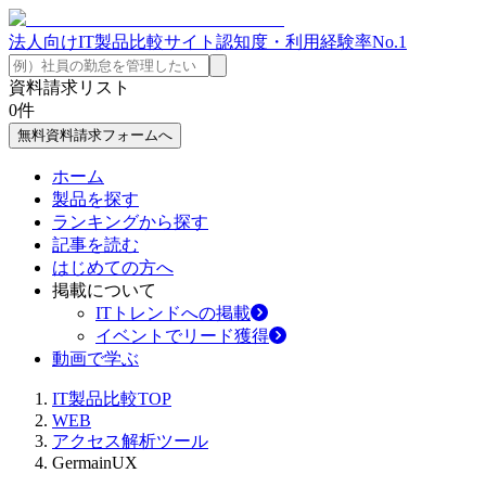
法人向けIT製品比較サイト
認知度・利用経験率No.1
資料請求リスト
0
件
無料資料請求フォームへ
ホーム
製品を探す
ランキングから探す
記事を読む
はじめての方へ
掲載について
ITトレンドへの掲載
イベントでリード獲得
動画で学ぶ
IT製品比較TOP
WEB
アクセス解析ツール
GermainUX