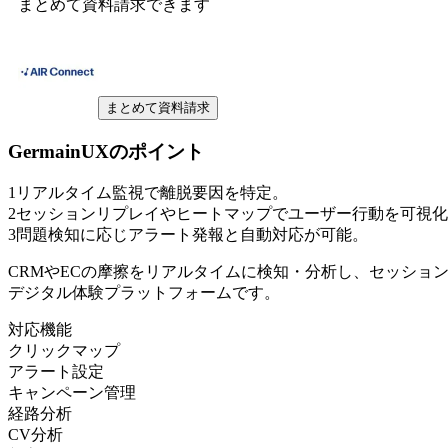
まとめて資料請求できます
まとめて資料請求
GermainUX
のポイント
1
リアルタイム監視で離脱要因を特定。
2
セッションリプレイやヒートマップでユーザー行動を可視化
3
問題検知に応じアラート発報と自動対応が可能。
CRMやECの摩擦をリアルタイムに検知・分析し、セッショ
デジタル体験プラットフォームです。
対応機能
クリックマップ
アラート設定
キャンペーン管理
経路分析
CV分析