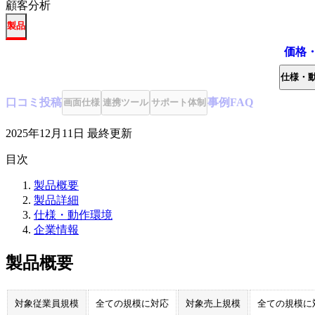
顧客分析
製品
価格
仕様・
口コミ
投稿
事例
FAQ
画面仕様
連携ツール
サポート体制
2025年12月11日
最終更新
目次
製品概要
製品詳細
仕様・動作環境
企業情報
製品概要
対象従業員規模
全ての規模に対応
対象売上規模
全ての規模に