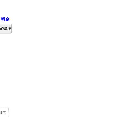
・料金
動作環境
対応