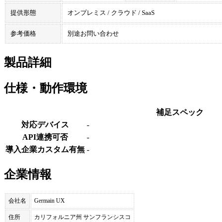
提供形態
オンプレミス / クラウド / SaaS
参考価格
別途お問い合わせ
製品詳細
仕様・動作環境
補足スペック
対応デバイス
-
API連携可否
-
導入企業カスタム有無
-
企業情報
会社名
Germain UX
住所
カリフォルニア州 サンフランシスコ