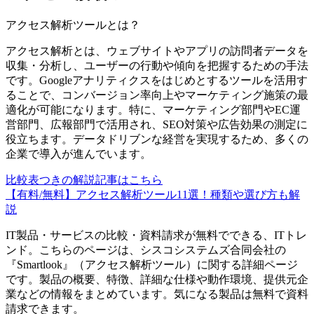
アクセス解析ツール
とは？
アクセス解析とは、ウェブサイトやアプリの訪問者データを
収集・分析し、ユーザーの行動や傾向を把握するための手法
です。Googleアナリティクスをはじめとするツールを活用す
ることで、コンバージョン率向上やマーケティング施策の最
適化が可能になります。特に、マーケティング部門やEC運
営部門、広報部門で活用され、SEO対策や広告効果の測定に
役立ちます。データドリブンな経営を実現するため、多くの
企業で導入が進んでいます。
比較表つきの解説記事はこちら
【有料/無料】アクセス解析ツール11選！種類や選び方も解
説
IT製品・サービスの比較・資料請求が無料でできる、ITトレ
ンド。こちらのページは、
シスコシステムズ合同会社
の
『
Smartlook
』（
アクセス解析ツール
）に関する詳細ページ
です。製品の概要、特徴、詳細な仕様や動作環境、提供元企
業などの情報をまとめています。気になる製品は無料で資料
請求できます。