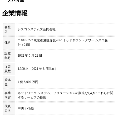
企業情報
会社
シスコシステムズ合同会社
名
〒107-6227 東京都港区赤坂9-7-1ミッドタウン・タワー シスコ受
住所
付：21階
設立
1992 年 5 月 22 日
年月
従業
1,300 名（2021 年 8 月現在）
員数
資本
4 億 5,000 万円
金
事業
ネットワーク システム、ソリューションの販売ならびにこれらに関
内容
するサービスの提供
代表
中川 いち朗
者名