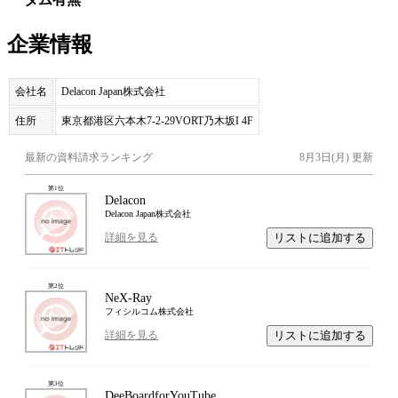
企業情報
会社名
Delacon Japan株式会社
住所
東京都港区六本木7-2-29VORT乃木坂I 4F
最新の資料請求ランキング
8月3日(月)
更新
第
1
位
Delacon
Delacon Japan株式会社
リストに追加する
詳細を見る
第
2
位
NeX-Ray
フィシルコム株式会社
リストに追加する
詳細を見る
第
3
位
DeeBoardforYouTube