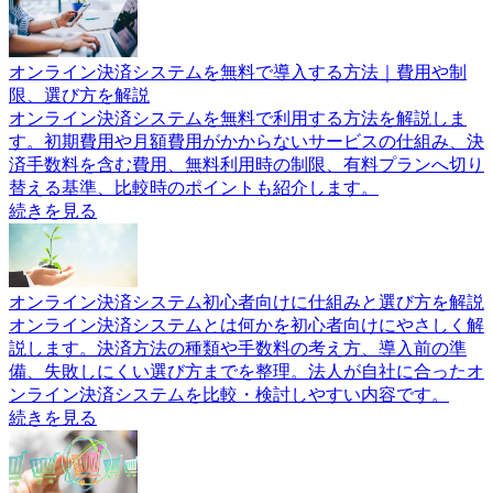
オンライン決済システムを無料で導入する方法｜費用や制
限、選び方を解説
オンライン決済システムを無料で利用する方法を解説しま
す。初期費用や月額費用がかからないサービスの仕組み、決
済手数料を含む費用、無料利用時の制限、有料プランへ切り
替える基準、比較時のポイントも紹介します。
続きを見る
オンライン決済システム初心者向けに仕組みと選び方を解説
オンライン決済システムとは何かを初心者向けにやさしく解
説します。決済方法の種類や手数料の考え方、導入前の準
備、失敗しにくい選び方までを整理。法人が自社に合ったオ
ンライン決済システムを比較・検討しやすい内容です。
続きを見る