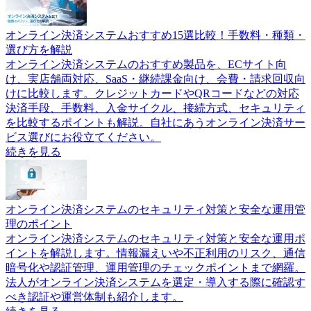
オンライン決済システムおすすめ15選比較！手数料・種類・
選び方を解説
オンライン決済システムのおすすめ製品を、ECサイト向
け、実店舗両対応、SaaS・継続課金向け、会費・請求回収向
けに比較します。クレジットカードやQRコードなどの対応
決済手段、手数料、入金サイクル、接続方式、セキュリティ
を比較するポイントも解説。自社にあうオンライン決済サー
ビス選びにお役立てください。
続きを見る
オンライン決済システムのセキュリティ対策と安全な運用管
理のポイント
オンライン決済システムのセキュリティ対策と安全な運用ポ
イントを解説します。情報漏えいや不正利用のリスク、通信
暗号化や認証管理、運用管理のチェックポイントまで網羅。
法人がオンライン決済システムを選定・導入する際に確認す
べき認証や運営体制も紹介します。