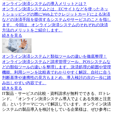
オンライン決済システムの導入メリットとは？
オンライン決済システムとは、ECサイトなどを使ったネッ
トショッピングの際にWeb上でクレジットカードによる決済
などの決済手段を提供するシステムやサービスのことを指し
ます。 今回は、オンライン決済システムのそれぞれの決済
方法のメリットをご紹介します。
続きを見る
オンライン決済システムと類似ツールの違いを徹底整理！
オンライン決済システムと請求管理ツール、POSシステムな
どの類似ツールの違いを整理します。決済処理の範囲や管理
機能、利用シーンを比較表でわかりやすく解説。自社に合う
判断基準や連携性の見方もまとめ、導入検討の次の一歩に踏
み出しやすい内容です。
続きを見る
IT製品・サービスの比較・資料請求が無料でできる、ITトレ
ンド。「
オンライン決済システム導入でよくある失敗と注意
点
」というテーマについて解説しています。
オンライン決済
システム
の製品導入を検討をしている企業様は、ぜひ参考に