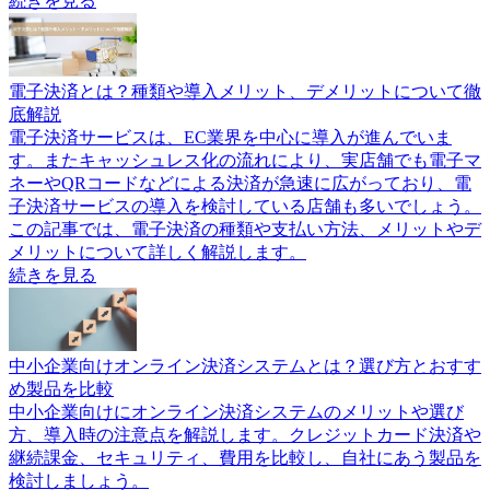
続きを見る
電子決済とは？種類や導入メリット、デメリットについて徹
底解説
電子決済サービスは、EC業界を中心に導入が進んでいま
す。またキャッシュレス化の流れにより、実店舗でも電子マ
ネーやQRコードなどによる決済が急速に広がっており、電
子決済サービスの導入を検討している店舗も多いでしょう。
この記事では、電子決済の種類や支払い方法、メリットやデ
メリットについて詳しく解説します。
続きを見る
中小企業向けオンライン決済システムとは？選び方とおすす
め製品を比較
中小企業向けにオンライン決済システムのメリットや選び
方、導入時の注意点を解説します。クレジットカード決済や
継続課金、セキュリティ、費用を比較し、自社にあう製品を
検討しましょう。