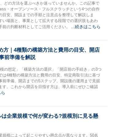
が、どの方法を選ぶべきか迷っていませんか。この記事で
Press・オープンソース・フルスクラッチという4つの自作
の目安、開設までの手順と注意点を整理して解説しま
すい場面と、事業として拡大する段階での選択肢もあわ
...続きはこちら
手前の判断材料としてご活用ください。
め方｜4種類の構築方法と費用の目安、開店
と事前準備を解説
規模の想定」「構築方法の選択」「開店前の手続き」の3つ
では4種類の構築方法と費用の目安、特定商取引法に基づ
事前準備、開店までの5ステップ、開設後の運用まで見据
ます。これから開店を目指す方は、導入前にぜひご確認
ちら
ルは企業規模で何が変わる?規模別に見る懸
業規模によって起こりやすい懸念点が異なります。50名