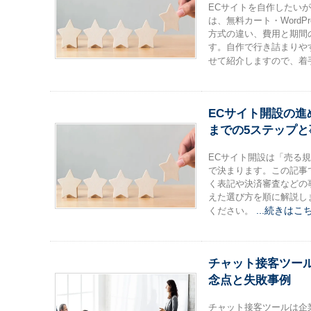
ECサイトを自作したい
は、無料カート・Word
方式の違い、費用と期間
す。自作で行き詰まりや
せて紹介しますので、着
ECサイト開設の進
までの5ステップ
ECサイト開設は「売る
で決まります。この記事
く表記や決済審査などの
えた選び方を順に解説し
...続きはこ
ください。
チャット接客ツー
念点と失敗事例
チャット接客ツールは企