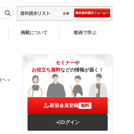
0
件
掲載について
動画で学ぶ
セミナー
や
お役立ち資料
などの情報が届く！
次へ »
新規会員登録
無料
ログイン