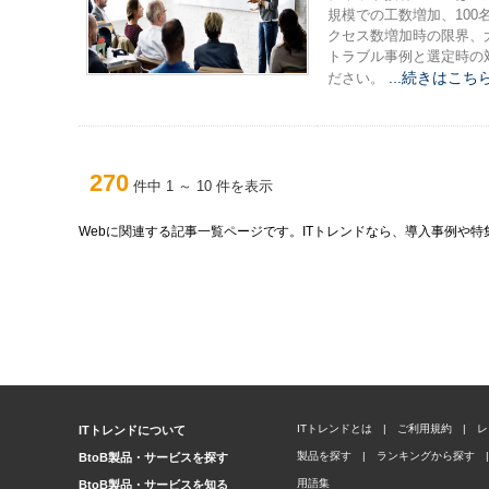
規模での工数増加、10
クセス数増加時の限界、
トラブル事例と選定時の
...続きはこち
ださい。
270
件中 1 ～ 10 件を表示
Webに関連する記事一覧ページです。ITトレンドなら、導入事例や
ITトレンドとは
|
ご利用規約
|
レ
ITトレンドについて
製品を探す
|
ランキングから探す
|
BtoB製品・サービスを探す
用語集
BtoB製品・サービスを知る