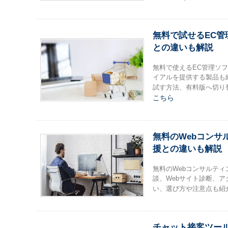
無料で試せるEC
との違いも解説
無料で使えるEC管理ソ
イアルを提供する製品も
試す方法、有料版へ切り
こちら
無料のWebコン
援との違いも解説
無料のWebコンサルテ
談、Webサイト診断、
い、選び方や注意点も紹
チャット接客ツール