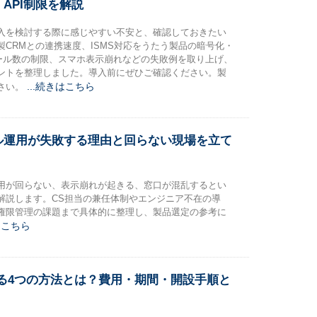
API制限を解説
入を検討する際に感じやすい不安と、確認しておきたい
CRMとの連携速度、ISMS対応をうたう製品の暗号化・
コール数の制限、スマホ表示崩れなどの失敗例を取り上げ、
ントを整理しました。導入前にぜひご確認ください。製
...続きはこちら
さい。
ル運用が失敗する理由と回らない現場を立て
用が回らない、表示崩れが起きる、窓口が混乱するとい
解説します。CS担当の兼任体制やエンジニア不在の導
権限管理の課題まで具体的に整理し、製品選定の参考に
きはこちら
る4つの方法とは？費用・期間・開設手順と