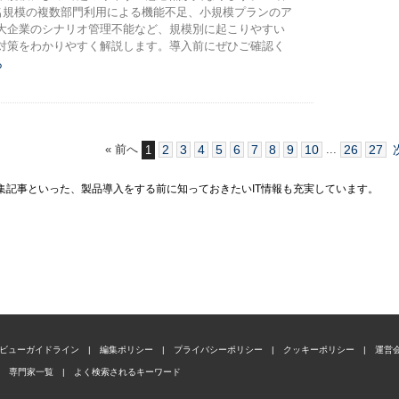
0名規模の複数部門利用による機能不足、小規模プランのア
大企業のシナリオ管理不能など、規模別に起こりやすい
対策をわかりやすく解説します。導入前にぜひご確認く
ら
« 前へ
2
3
4
5
6
7
8
9
10
...
26
27
1
特集記事といった、製品導入をする前に知っておきたいIT情報も充実しています。
ビューガイドライン
|
編集ポリシー
|
プライバシーポリシー
|
クッキーポリシー
|
運営
専門家一覧
|
よく検索されるキーワード