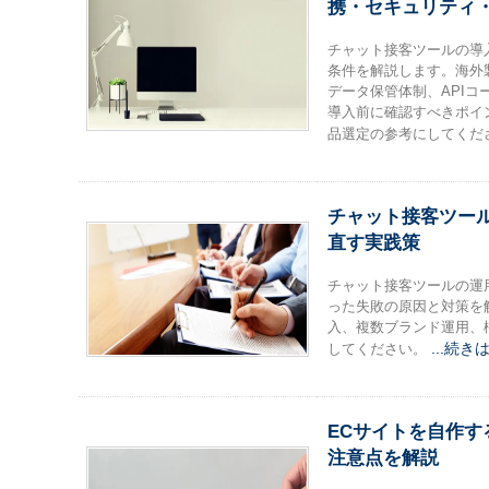
携・セキュリティ・
チャット接客ツールの導
条件を解説します。海外製
データ保管体制、API
導入前に確認すべきポイ
品選定の参考にしてくだ
チャット接客ツー
直す実践策
チャット接客ツールの運
った失敗の原因と対策を
入、複数ブランド運用、
...続
してください。
ECサイトを自作す
注意点を解説