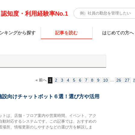
認知度・利用経験率No.1
ンキングから探す
記事を読む
はじめての方へ
« 前へ
2
3
4
5
6
7
8
9
10
...
26
27
1
業施設向けチャットボット６選！選び方や活用
ットは、店舗・フロア案内や営業時間、イベント、アク
自動対応するシステムです。この記事では、おすすめの
置場所、情報更新のしやすさなどの選び方を解説しま