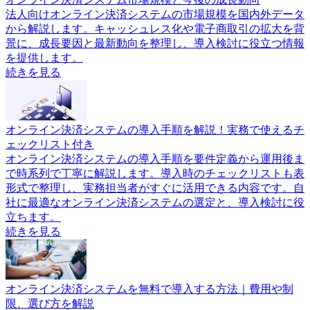
法人向けオンライン決済システムの市場規模を国内外データ
から解説します。キャッシュレス化や電子商取引の拡大を背
景に、成長要因と最新動向を整理し、導入検討に役立つ情報
を提供します。
続きを見る
オンライン決済システムの導入手順を解説！実務で使えるチ
ェックリスト付き
オンライン決済システムの導入手順を要件定義から運用後ま
で時系列で丁寧に解説します。導入時のチェックリストも表
形式で整理し、実務担当者がすぐに活用できる内容です。自
社に最適なオンライン決済システムの選定と、導入検討に役
立ちます。
続きを見る
オンライン決済システムを無料で導入する方法｜費用や制
限、選び方を解説