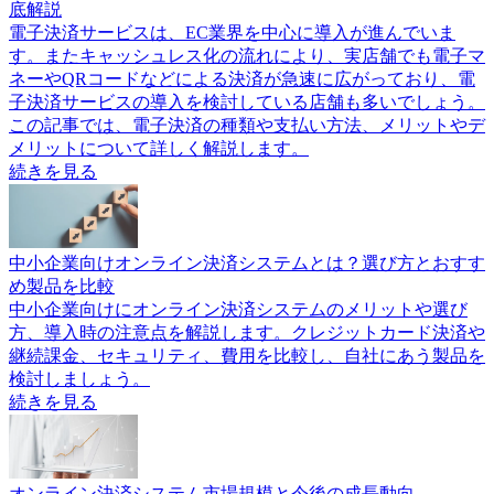
底解説
電子決済サービスは、EC業界を中心に導入が進んでいま
す。またキャッシュレス化の流れにより、実店舗でも電子マ
ネーやQRコードなどによる決済が急速に広がっており、電
子決済サービスの導入を検討している店舗も多いでしょう。
この記事では、電子決済の種類や支払い方法、メリットやデ
メリットについて詳しく解説します。
続きを見る
中小企業向けオンライン決済システムとは？選び方とおすす
め製品を比較
中小企業向けにオンライン決済システムのメリットや選び
方、導入時の注意点を解説します。クレジットカード決済や
継続課金、セキュリティ、費用を比較し、自社にあう製品を
検討しましょう。
続きを見る
オンライン決済システム市場規模と今後の成長動向