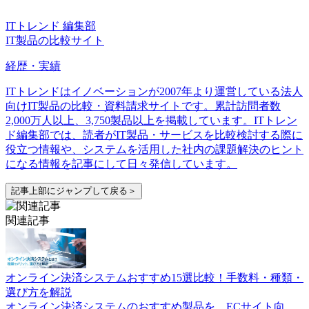
ITトレンド 編集部
IT製品の比較サイト
経歴・実績
ITトレンドはイノベーションが2007年より運営している法人
向けIT製品の比較・資料請求サイトです。累計訪問者数
2,000万人以上、3,750製品以上を掲載しています。ITトレン
ド編集部では、読者がIT製品・サービスを比較検討する際に
役立つ情報や、システムを活用した社内の課題解決のヒント
になる情報を記事にして日々発信しています。
記事上部にジャンプして戻る＞
関連記事
オンライン決済システムおすすめ15選比較！手数料・種類・
選び方を解説
オンライン決済システムのおすすめ製品を、ECサイト向