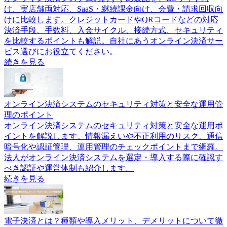
け、実店舗両対応、SaaS・継続課金向け、会費・請求回収向
けに比較します。クレジットカードやQRコードなどの対応
決済手段、手数料、入金サイクル、接続方式、セキュリティ
を比較するポイントも解説。自社にあうオンライン決済サー
ビス選びにお役立てください。
続きを見る
オンライン決済システムのセキュリティ対策と安全な運用管
理のポイント
オンライン決済システムのセキュリティ対策と安全な運用ポ
イントを解説します。情報漏えいや不正利用のリスク、通信
暗号化や認証管理、運用管理のチェックポイントまで網羅。
法人がオンライン決済システムを選定・導入する際に確認す
べき認証や運営体制も紹介します。
続きを見る
電子決済とは？種類や導入メリット、デメリットについて徹