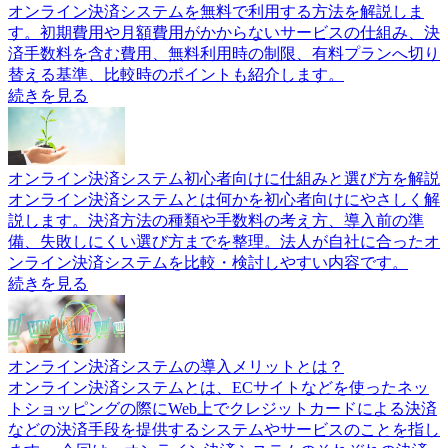
オンライン決済システムを無料で利用する方法を解説しま
す。初期費用や月額費用がかからないサービスの仕組み、決
済手数料を含む費用、無料利用時の制限、有料プランへ切り
替える基準、比較時のポイントも紹介します。
続きを見る
オンライン決済システム初心者向けに仕組みと選び方を解説
オンライン決済システムとは何かを初心者向けにやさしく解
説します。決済方法の種類や手数料の考え方、導入前の準
備、失敗しにくい選び方までを整理。法人が自社に合ったオ
ンライン決済システムを比較・検討しやすい内容です。
続きを見る
オンライン決済システムの導入メリットとは？
オンライン決済システムとは、ECサイトなどを使ったネッ
トショッピングの際にWeb上でクレジットカードによる決済
などの決済手段を提供するシステムやサービスのことを指し