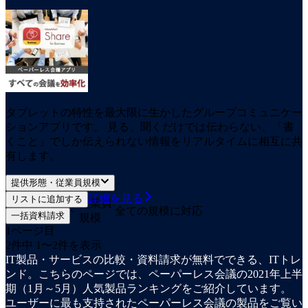
タブレットの特性を最大限に生かしたグループコミュニケー
ションアプリです。 見る、聞くだけでは伝わらない、「書
くこと」でしか伝えられない情報をリアルタイムに相互に共
有します。
提供形態・従業員規模
詳細を見る
リストに追加する
提供
従業員
クラウド
全ての規模に対応
一括資料請求
形態
規模
1
ページ目
2
件中
1
〜
2
件を表示
IT製品・サービスの比較・資料請求が無料でできる、ITトレ
ンド。こちらのページでは、ペーパーレス会議の2021年上半
期（1月～5月）人気製品ランキングをご紹介しています。
ユーザーに最も支持されたペーパーレス会議の製品をご覧い