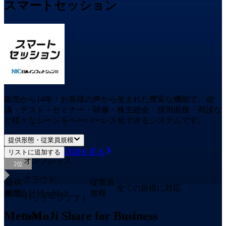
スマートセッション
販売から14年！お客様の声から生まれた豊富な機能で、会
議・テスト・セミナー・研修・株主総会・採用面接・商談な
ど様々なシーンをペーパーレス化できるシステムです。
提供形態・従業員規模
詳細を見る
リストに追加する
オンプレミス
2
位
クラウド
提供
従業員
全ての規模に対応
形態
規模
株式会社MetaMoJi
パッケージソフト
MetaMoJi Share for Business
SaaS