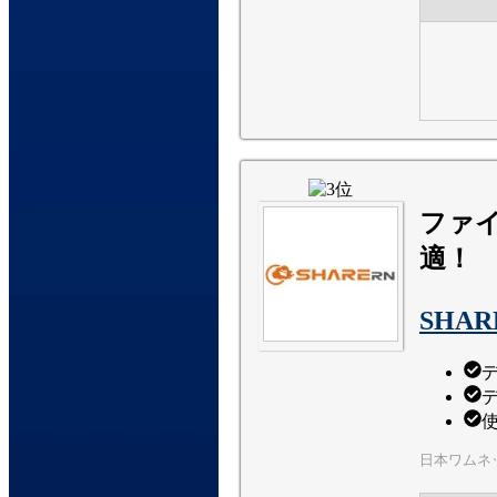
ファ
適！
SHA
日本ワムネ