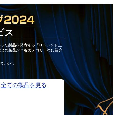
ビス
かった
製品
を発表する「ITトレンド
上
はどの
製品
か？各カテゴリー毎に紹介
しています。
全ての
製品
を見る