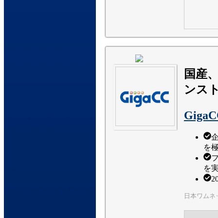
国産、
ンス
GigaC
を
を
日本ワムネ