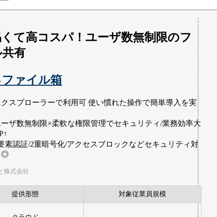
易くて高コスパ！ユーザ数無制限のフ
ル共有
るファイル箱
エクスプローラーで利用可 使い慣れた操作で簡単導入を実
ユーザ数無制限×柔軟な権限管理でセキュリティ/業務効率大
P↑
2要素認証/2重暗号化/アクセスブロックなどセキュリティ対
も◎
と株式会社
提供形態
対象従業員規模