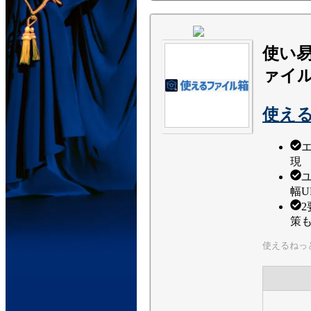
使い
ァイ
使え
現
幅U
策
使えるねっ