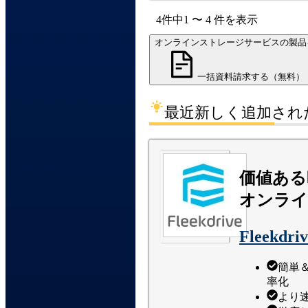
4
件中
1
〜
4
件
を表示
オンラインストレージサービスの製品
一括資料請求する（無料）
最近新しく追加され
価値ある
オンライ
Fleekdriv
簡単
率化
より