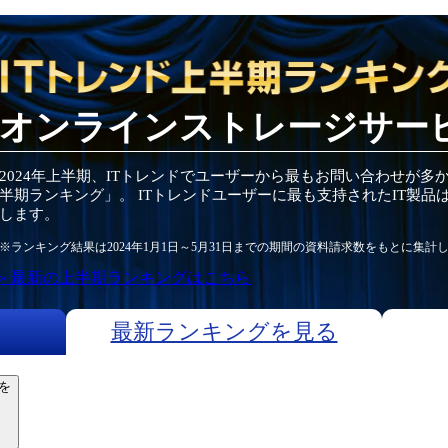
オンラインストレージサー
2024
年
上半期
、ITトレンドでユーザーから最もお問い合わせが多
半期
ランキング」。 ITトレンドユーザーに最も支持されたIT
製品
します。
※ランキング結果は
2024
年1月1日～
5月31日
までの期間の資料請求数をもとに集計
» 最新の
上半期
ランキングはこちら
最新ランキングを見る
を