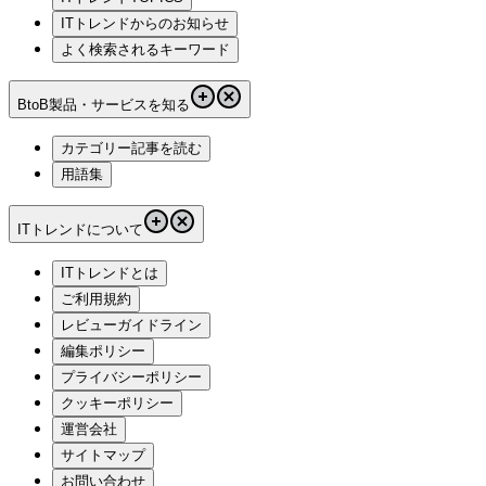
ITトレンドからのお知らせ
よく検索されるキーワード
BtoB製品・サービスを知る
カテゴリー記事を読む
用語集
ITトレンドについて
ITトレンドとは
ご利用規約
レビューガイドライン
編集ポリシー
プライバシーポリシー
クッキーポリシー
運営会社
サイトマップ
お問い合わせ