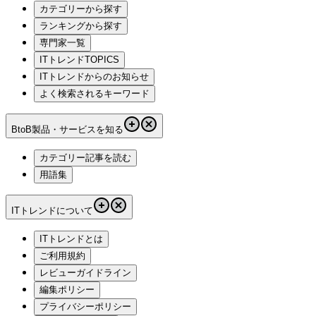
カテゴリーから探す
ランキングから探す
専門家一覧
ITトレンドTOPICS
ITトレンドからのお知らせ
よく検索されるキーワード
BtoB製品・サービスを知る
カテゴリー記事を読む
用語集
ITトレンドについて
ITトレンドとは
ご利用規約
レビューガイドライン
編集ポリシー
プライバシーポリシー