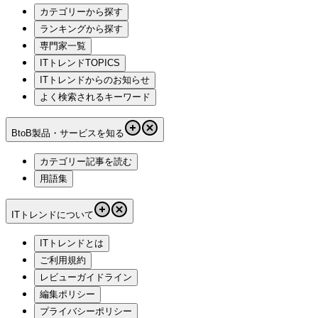
カテゴリーから探す
ランキングから探す
専門家一覧
ITトレンドTOPICS
ITトレンドからのお知らせ
よく検索されるキーワード
BtoB製品・サービスを知る
カテゴリー記事を読む
用語集
ITトレンドについて
ITトレンドとは
ご利用規約
レビューガイドライン
編集ポリシー
プライバシーポリシー