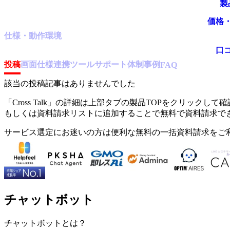
製
価格
仕様・動作環境
口
投稿
画面仕様
連携ツール
サポート体制
事例
FAQ
該当の投稿記事はありませんでした
「
Cross Talk
」の詳細は上部タブの製品TOPをクリックして確
もしくは資料請求リストに追加することで無料で資料請求で
サービス選定にお迷いの方は便利な無料の一括資料請求をご
チャットボット
チャットボット
とは？