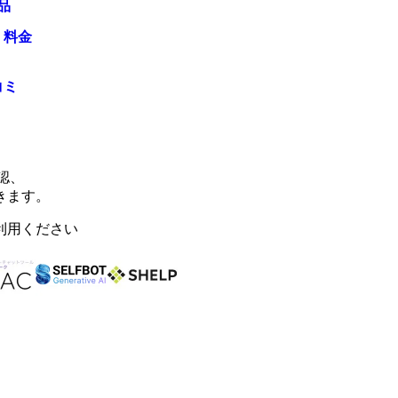
品
・料金
コミ
認、
きます。
利用ください