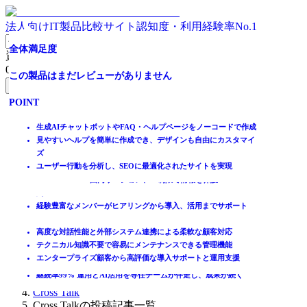
法人向けIT製品比較サイト
認知度・利用経験率No.1
“知りたい”を即解決、チャットボットの“探せない”をゼロ
高精度かつメンテナンス性能が高いAIチャットボット
AIで社内外の問い合わせ自動化と顧客体験の向上を両立！
全体満足度
直感的な操作、わずか5分で作成可能な AIチャットボット​
全体満足度
問い合わせ対応工数を大幅に削減可能なAIチャットボット
全体満足度
資料請求リスト
に。
0
件
全体満足度
全体満足度
この製品はまだレビューがありません
全体満足度
この製品はまだレビューがありません
全体満足度
この製品はまだレビューがありません
無料資料請求フォームへ
全体満足度
☆☆☆☆☆
この製品はまだレビューがありません
POINT
この製品はまだレビューがありません
POINT
この製品はまだレビューがありません
POINT
ホーム
☆☆☆☆☆
★★★★★
製品を探す
既存のチャットツールに組み込めるヘルプデスク
チャネル横断の一元管理で、対応品質と効率の最大化が実現
生成AIチャットボットやFAQ・ヘルプページをノーコードで作成
POINT
POINT
POINT
★★★★★
3
ランキングから探す
FAQ生成・メンテナンスを自動化する「自走型」運用
ルールが柔軟に設定でき、自動で担当者の割り当てが可能
見やすいヘルプを簡単に作成でき、デザインも自由にカスタマイ
4.6
記事を読む
問い合わせ受付から処理・対応までをワンストップで対応
だれでもプロ同様の対応ができる！AIの力で対応品質をレベルUP
ズ
自然な会話でAIが24時間365日いつでも回答！回答率も99.9%以
AIチャットボットがユーザーからの問い合わせに自動回答
社内資料やURLを登録するだけで根拠付きの回答を生成
ユーザー行動を分析し、SEOに最適化されたサイトを実現
上
トップページのURLを指定すれば全ページを回答の参照情報に
Slack・Teams・SharePoint・GoogleDriveなどと連携可能
はじめての方へ
2
件
自社での実績あり！有人対応の負荷80%削減でコストと時間を節
公式HPからすぐに利用可能なフリープラン公開中！
Microsoft Azure国内リージョン、IP制限で情報を保護
掲載について
約
ITトレンドへの掲載
57
件
経験豊富なメンバーがヒアリングから導入、活用までサポート
POINT
イベントでリード獲得
POINT
動画で学ぶ
高度な対話性能と外部システム連携による柔軟な顧客対応
テクニカル知識不要で容易にメンテナンスできる管理機能
「探す」から「話す」へ。最強の検索力で答えに導くAIチャット
IT製品比較TOP
エンタープライズ顧客から高評価な導入サポートと運用支援
チャット・フォームと組み合わせて“最適な窓口”に自動誘導
WEB
継続率99% 運用とAI活用を専任チームが伴走し、成果が続く
チャットボット
Cross Talk
Cross Talkの投稿記事一覧