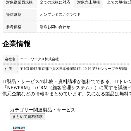
対象従業員規模
全ての規模に対応
対象売上規模
全ての規模に
提供形態
オンプレミス / クラウド
参考価格
別途お問い合わせ
企業情報
会社名
エー・ワークス株式会社
住所
〒103-0012 東京都中央区日本橋堀留町1-10-16 第8センタープラザ6階
IT製品・サービスの比較・資料請求が無料でできる、ITトレ
『
NEWPRM
』（
CRM（顧客管理システム）
）に関する詳細
供元企業などの情報をまとめています。気になる製品は無料
カテゴリー関連製品・サービス
まとめて資料請求