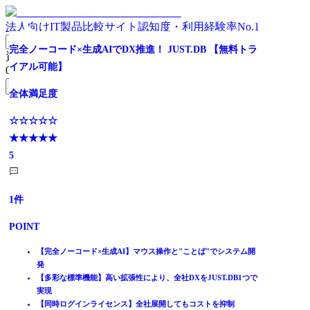
法人向けIT製品比較サイト
認知度・利用経験率No.1
【利用企業1万社】名刺起点のシンプルな顧客管理を実現
日本/世界でトップシェア！全世界導入数15万社を突
“正確な名刺情報”を活用した顧客管理。営業名刺管理サー
【勝負は顧客接点】6,000社採用のCRMツール
成長企業に最適・オールインワンCRM
全体満足度
低価格＆高機能 業務改善クラウドサービス
完全ノーコード×生成AIでDX推進！ JUST.DB 【無料トラ
資料請求リスト
破！！
ビス
イアル可能】
0
件
全体満足度
全体満足度
全体満足度
☆☆☆☆☆
全体満足度
無料資料請求フォームへ
全体満足度
全体満足度
★★★★★
全体満足度
☆☆☆☆☆
☆☆☆☆☆
☆☆☆☆☆
☆☆☆☆☆
4.8
ホーム
★★★★★
☆☆☆☆☆
☆☆☆☆☆
★★★★★
★★★★★
★★★★★
☆☆☆☆☆
製品を探す
4.2
★★★★★
★★★★★
3.6
3.8
5
★★★★★
ランキングから探す
3.9
4.3
9
5
件
記事を読む
はじめての方へ
3049
112
52
POINT
1
件
件
件
件
掲載について
ITトレンドへの掲載
1963
1021
1
件
件
件
顧客情報を一元管理することで属人化させない顧客データベース
POINT
POINT
POINT
POINT
イベントでリード獲得
日々の営業活動データを記録し活用することで営業の質を向上
POINT
POINT
POINT
動画で学ぶ
現場を知り尽くした営業が監修した圧倒的に使いやすいUI
名刺をスキャンするだけ。精度99.9%で正確な顧客DBを構築
定着率95％！定着支援の専門チームが課題に合わせて徹底支援。
セールス・サービス・メール配信を１つに集約
見やすい画面と直感的な操作性で簡単に使える
SFAやMAなど、多種多様な外部サービスと連携できる拡張性の高
6,000社超、185業種以上で採用されているCRM/SFA
統合された顧客データでビジネスの成長を実現
外部システムと連携できる各種インターフェイスを用意
15万社の圧倒的な導入実績とノウハウ
顧客情報の手入力不要。名刺のスキャンで簡単・正確にデータ化
【完全ノーコード×生成AI】マウス操作と"ことば"でシステム開
IT製品比較TOP
さ
確かな効果。売上192%、営業会議時間1/6を実現するCRM/SFAツ
少数精鋭の成長企業が求める今すぐ役立つ機能
ノンプログラミングで利用でき独自システムの構築も可能
導入企業は、売上30%アップを実現！
新しい名刺がスキャンされるだけで、情報を自動で更新
発
顧客管理
数名規模の中小企業から大手企業まで幅広く1万社の利用実績
ール
世界でも日本でもトップシェアのCRM/SFA
効率的・効果的なメール配信もSKYPCEで支援
【多彩な標準機能】高い拡張性により、全社DXをJUST.DB1つで
CRM（顧客管理システム）
実現
NEWPRM
【同時ログインライセンス】全社展開してもコストを抑制