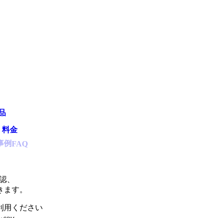
品
・料金
事例
FAQ
認、
きます。
利用ください