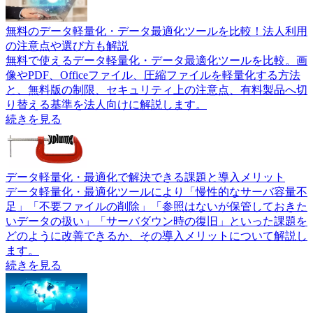
無料のデータ軽量化・データ最適化ツールを比較！法人利用
の注意点や選び方も解説
無料で使えるデータ軽量化・データ最適化ツールを比較。画
像やPDF、Officeファイル、圧縮ファイルを軽量化する方法
と、無料版の制限、セキュリティ上の注意点、有料製品へ切
り替える基準を法人向けに解説します。
続きを見る
データ軽量化・最適化で解決できる課題と導入メリット
データ軽量化・最適化ツールにより「慢性的なサーバ容量不
足」「不要ファイルの削除」「参照はないが保管しておきた
いデータの扱い」「サーバダウン時の復旧」といった課題を
どのように改善できるか、その導入メリットについて解説し
ます。
続きを見る