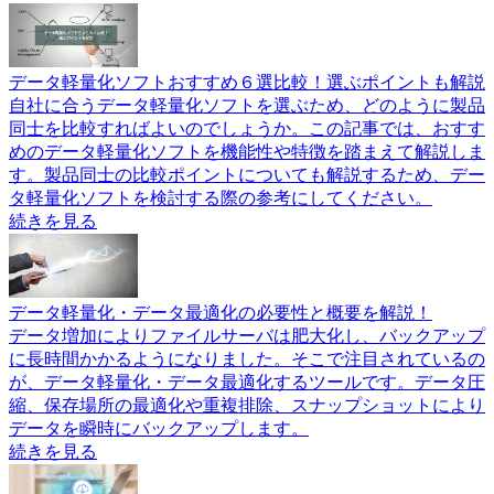
データ軽量化ソフトおすすめ６選比較！選ぶポイントも解説
自社に合うデータ軽量化ソフトを選ぶため、どのように製品
同士を比較すればよいのでしょうか。この記事では、おすす
めのデータ軽量化ソフトを機能性や特徴を踏まえて解説しま
す。製品同士の比較ポイントについても解説するため、デー
タ軽量化ソフトを検討する際の参考にしてください。
続きを見る
データ軽量化・データ最適化の必要性と概要を解説！
データ増加によりファイルサーバは肥大化し、バックアップ
に長時間かかるようになりました。そこで注目されているの
が、データ軽量化・データ最適化するツールです。データ圧
縮、保存場所の最適化や重複排除、スナップショットにより
データを瞬時にバックアップします。
続きを見る