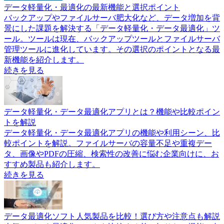
データ軽量化・最適化の最新機能と選択ポイント
バックアップやファイルサーバ肥大化など、データ増加を背
景にした課題を解決する「データ軽量化・データ最適化」ツ
ール。ツールは現在、バックアップツールとファイルサーバ
管理ツールに進化しています。その選択のポイントとなる最
新機能を紹介します。
続きを見る
データ軽量化・データ最適化アプリとは？機能や比較ポイン
トを解説
データ軽量化・データ最適化アプリの機能や利用シーン、比
較ポイントを解説。ファイルサーバの容量不足や重複デー
タ、画像やPDFの圧縮、検索性の改善に悩む企業向けに、お
すすめ製品も紹介します。
続きを見る
データ最適化ソフト人気製品を比較！選び方や注意点も解説