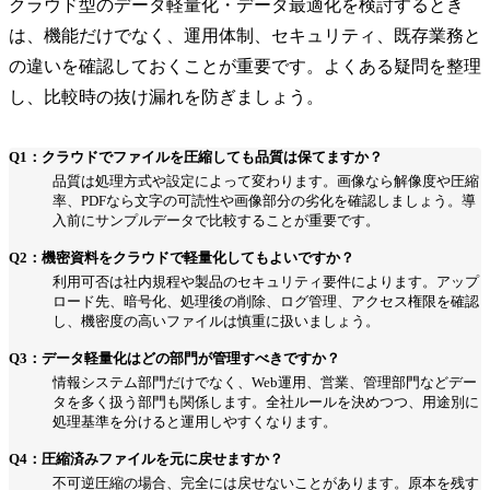
クラウド型のデータ軽量化・データ最適化を検討するとき
は、機能だけでなく、運用体制、セキュリティ、既存業務と
の違いを確認しておくことが重要です。よくある疑問を整理
し、比較時の抜け漏れを防ぎましょう。
Q1：クラウドでファイルを圧縮しても品質は保てますか？
品質は処理方式や設定によって変わります。画像なら解像度や圧縮
率、PDFなら文字の可読性や画像部分の劣化を確認しましょう。導
入前にサンプルデータで比較することが重要です。
Q2：機密資料をクラウドで軽量化してもよいですか？
利用可否は社内規程や製品のセキュリティ要件によります。アップ
ロード先、暗号化、処理後の削除、ログ管理、アクセス権限を確認
し、機密度の高いファイルは慎重に扱いましょう。
Q3：データ軽量化はどの部門が管理すべきですか？
情報システム部門だけでなく、Web運用、営業、管理部門などデー
タを多く扱う部門も関係します。全社ルールを決めつつ、用途別に
処理基準を分けると運用しやすくなります。
Q4：圧縮済みファイルを元に戻せますか？
不可逆圧縮の場合、完全には戻せないことがあります。原本を残す