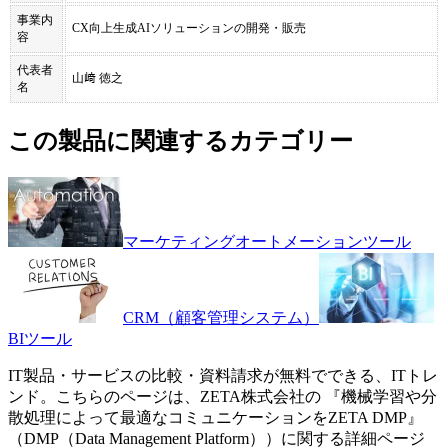
事業内
CX向上生成AIソリューションの開発・販売
容
代表者
山﨑 徳之
名
この製品に関連するカテゴリー
マーケティングオートメーションツール
CRM（顧客管理システム）
BIツール
IT製品・サービスの比較・資料請求が無料でできる、ITトレ
ンド。こちらのページは、
ZETA株式会社
の 『
機械学習や分
散処理によって最適なコミュニケーションを
ZETA DMP
』
（
DMP（Data Management Platform）
）に関する詳細ページ