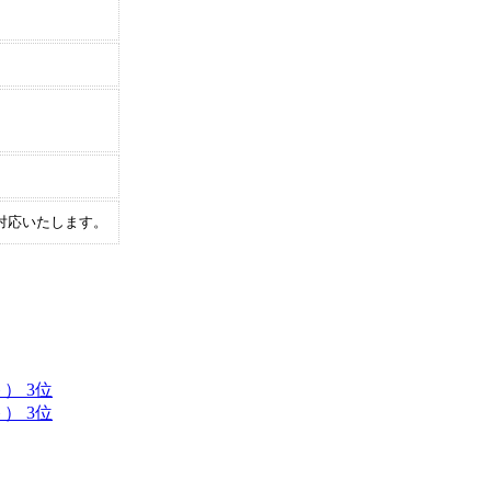
対応いたします。
） 3位
） 3位