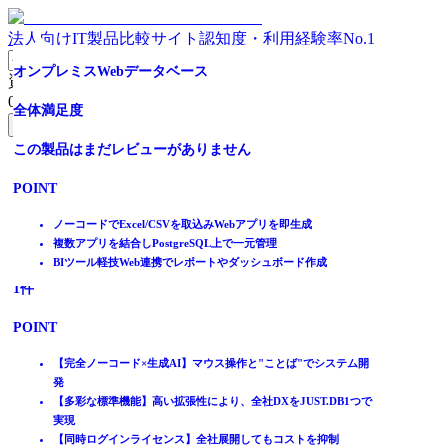
法人向けIT製品比較サイト
認知度・利用経験率No.1
散在するデータの統合・自動集計から分析まで簡単に
200名まで定額14,256円 Webデータベースを低コストで
Webアプリでノーコード型エクセル業務効率化支援ツール
完全ノーコード×生成AIでDX推進！ JUST.DB 【無料トラ
オンプレミスWebデータベース
資料請求リスト
使える
イアル可能】
0
件
全体満足度
全体満足度
全体満足度
無料資料請求フォームへ
全体満足度
全体満足度
☆☆☆☆☆
☆☆☆☆☆
この製品はまだレビューがありません
ホーム
★★★★★
☆☆☆☆☆
★★★★★
☆☆☆☆☆
製品を探す
POINT
4
★★★★★
4
★★★★★
ランキングから探す
4.4
5
記事を読む
ノーコードでExcel/CSVを取込みWebアプリを即生成
複数アプリを結合しPostgreSQL上で一元管理
はじめての方へ
111
3
件
件
BIツール軽技Web連携でレポートやダッシュボード作成
掲載について
ITトレンドへの掲載
11
1
件
件
POINT
POINT
イベントでリード獲得
POINT
POINT
動画で学ぶ
導入実績7,700社超！顧客満足度No.1・サポート品質ランク★★★
活エクセル｜Excelを活用したままExcel業務の課題解決
散在したデータを一元化、10億件のデータも1秒台で◆高速集計◆
かんたん構築｜ノーコードでだれもがIT人材に
一人あたり71.3円～ 圧倒的コストパフォーマンス
【完全ノーコード×生成AI】マウス操作と"ことば"でシステム開
IT製品比較TOP
直感的な操作で誰でも簡単にデータ分析が可能
つなげて活用｜貯めたデータも人もつなげて新たな価値を
Webデータベースをはじめ、業務効率化を助ける便利ツール多数
発
データ管理
まずは60日間たっぷり無料でお試しいただけます
【多彩な標準機能】高い拡張性により、全社DXをJUST.DB1つで
データベースソフト
実現
楽々Webデータベース
【同時ログインライセンス】全社展開してもコストを抑制