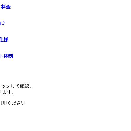
・料金
コミ
仕様
ト体制
リックして確認、
きます。
利用ください