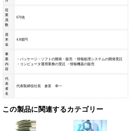
月
従
業
670名
員
数
資
本
4.8億円
金
事
業
・パッケージ・ソフトの開発・販売 ・情報処理システムの開発受託
内
・コンピュータ運用業務の受託 ・情報機器の販売
容
代
表
代表取締役社長 倉富 幸一
者
名
この製品に関連するカテゴリー