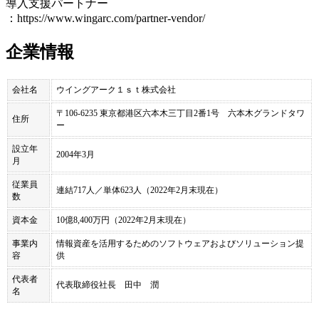
導入支援パートナー
：https://www.wingarc.com/partner-vendor/
企業情報
会社名
ウイングアーク１ｓｔ株式会社
〒106-6235 東京都港区六本木三丁目2番1号 六本木グランドタワ
住所
ー
設立年
2004年3月
月
従業員
連結717人／単体623人（2022年2月末現在）
数
資本金
10億8,400万円（2022年2月末現在）
事業内
情報資産を活用するためのソフトウェアおよびソリューション提
容
供
代表者
代表取締役社長 田中 潤
名