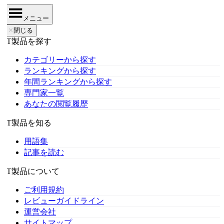
メニュー
✕
閉じる
IT製品を探す
カテゴリーから探す
ランキングから探す
年間ランキングから探す
専門家一覧
あなたの閲覧履歴
IT製品を知る
用語集
記事を読む
IT製品について
ご利用規約
レビューガイドライン
運営会社
サイトマップ