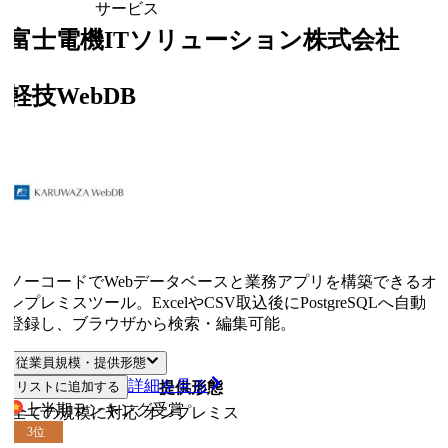
サービス
富士電機ITソリューション株式会社
軽技WebDB
ノーコードでWebデータベースと業務アプリを構築できるオ
ンプレミスツール。ExcelやCSV取込後にPostgreSQLへ自動
登録し、ブラウザから検索・編集可能。
従業員規模・提供形態
詳細を見る
リストに追加する
従業員規模
提供形態
上半期ランキング
受賞
全ての規模に対応
オンプレミス
3
位