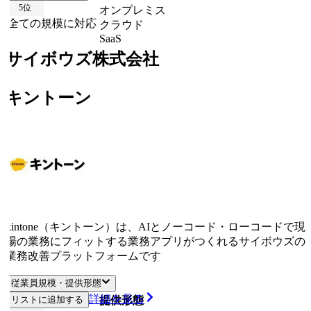
5
位
オンプレミス
全ての規模に対応
クラウド
SaaS
サイボウズ株式会社
キントーン
kintone（キントーン）は、AIとノーコード・ローコードで現
場の業務にフィットする業務アプリがつくれるサイボウズの
業務改善プラットフォームです
従業員規模・提供形態
詳細を見る
リストに追加する
従業員規模
提供形態