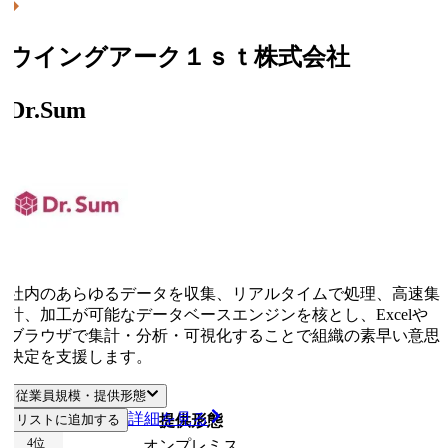
ウイングアーク１ｓｔ株式会社
Dr.Sum
社内のあらゆるデータを収集、リアルタイムで処理、高速集
計、加工が可能なデータベースエンジンを核とし、Excelや
ブラウザで集計・分析・可視化することで組織の素早い意思
決定を支援します。
従業員規模・提供形態
詳細を見る
リストに追加する
従業員規模
提供形態
4
位
オンプレミス