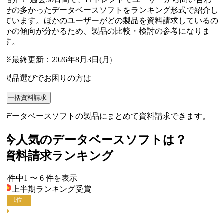
せの多かったデータベースソフトをランキング形式で紹介し
ています。ほかのユーザーがどの製品を資料請求しているの
かの傾向が分かるため、製品の比較・検討の参考になりま
す。
※最終更新：
2026年8月3日(月)
製品選びでお困りの方は
一括資料請求
データベースソフトの製品にまとめて資料請求できます。
今人気の
データベースソフト
は？
資料請求ランキング
6
件中
1
〜
6
件
を表示
上半期ランキング
受賞
1
位