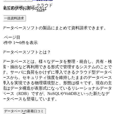
クラウド
全ての規模に対応
製品選びでお困りの方は
SaaS
一括資料請求
データベースソフトの製品にまとめて資料請求できます。
1
ページ目
6
件中
1
〜
6
件を表示
データベースソフトとは？
データベースとは、様々なデータを整理・統合し、共有・検
索・抽出など再利用できる形式で管理するシステムのことで
す。サーバに負荷をかけずに導入できるクラウド型データベ
ースから、セキュリティ強度を維持したままのデータベース
導入を実現できる物理環境型と、形態は様々です。現在の主
流はデータ構造が表形式になっているリレーショナルデータ
ベース（RDB）ですが、NoSQLやVoltDBといった新たなデ
ータベースも登場しています。
データベースの新着口コミ