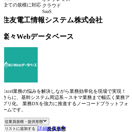
全ての規模に対応
クラウド
SaaS
住友電工情報システム株式会社
楽々Webデータベース
Excel業務の悩みを解決しながら業務効率化を現場で実現！
さらに、基幹システム周辺系～スキマ業務まで幅広く業務ア
プリ化。 業務DXを強力に推進するノーコードプラットフォ
ームです。
従業員規模・提供形態
詳細を見る
リストに追加する
従業員規模
提供形態