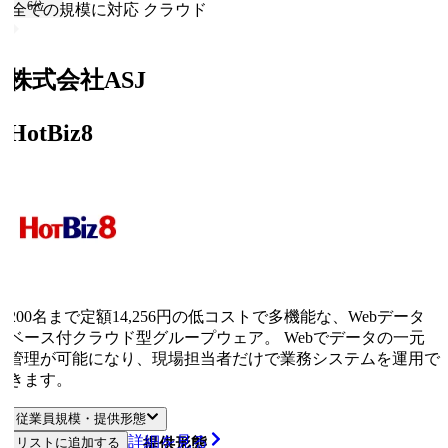
6
位
全ての規模に対応
クラウド
株式会社ASJ
HotBiz8
200名まで定額14,256円の低コストで多機能な、Webデータ
ベース付クラウド型グループウェア。 Webでデータの一元
管理が可能になり、現場担当者だけで業務システムを運用で
きます。
従業員規模・提供形態
詳細を見る
リストに追加する
従業員規模
提供形態