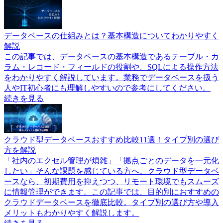
データベースの仕組みとは？基本構造についてわかりやすく
解説
この記事では、データベースの基本構造であるテーブル・カ
ラム・レコード・フィールドの役割や、SQLによる操作方法
をわかりやすく解説しています。業務でデータベースを扱う
人やIT初心者にも理解しやすいので参考にしてください。
続きを見る
クラウド型データベースおすすめ比較11選！タイプ別の選び
方を解説
「社内のエクセル管理が煩雑」「拠点ごとのデータを一元化
したい」そんな課題を感じている方へ。クラウド型データベ
ースなら、初期費用を抑えつつ、リモート環境でもスムーズ
に情報管理ができます。この記事では、目的別におすすめの
クラウドデータベースを徹底比較。タイプ別の選び方や導入
メリットもわかりやすく解説します。