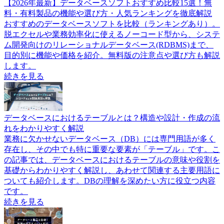
【2026年最新】データベースソフトおすすめ比較15選！無
料・有料製品の機能や選び方・人気ランキングを徹底解説
おすすめのデータベースソフトを比較（ランキングあり）。
脱エクセルや業務効率化に使えるノーコード型から、システ
ム開発向けのリレーショナルデータベース(RDBMS)まで、
目的別に機能や価格を紹介。無料版の注意点や選び方も解説
します。
続きを見る
データベースにおけるテーブルとは？構造や設計・作成の流
れをわかりやすく解説
業務に欠かせないデータベース（DB）には専門用語が多く
存在し、その中でも特に重要な要素が「テーブル」です。こ
の記事では、データベースにおけるテーブルの意味や役割を
基礎からわかりやすく解説し、あわせて関連する主要用語に
ついても紹介します。DBの理解を深めたい方に役立つ内容
です。
続きを見る