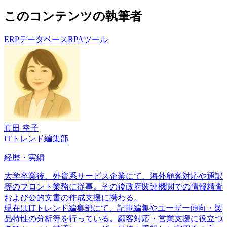
このコンテンツの執筆者
ERP
データベース
RPAツール
真田 幸子
ITトレンド編集部
経歴・実績
大学卒業後、外資系サービス企業にて、海外顧客対応や通訳
等のフロント業務に従事。その後政府関連機関での情報精査
および公的文書の作成支援に携わる。
現在はITトレンド編集部にて、記事編集やユーザー傾向・製
品特性の分析等を行っている。顧客対応・営業支援に役立つ