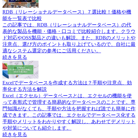
RDB（リレーショナルデータベース）７選比較！価格や機
能を一覧表で比較
この記事では、RDB（リレーショナルデータベース）の代
表的な製品を機能・価格・口コミで比較紹介します。クラウ
ド対応やOSS製品との違いも解説。また、RDBのメリットや
注意点、選び方のポイントも取り上げているので、自社に最
適なシステム選定の参考にご活用ください。
続きを見る
Excelでデータベースを作成する方法は？手順や注意点、効
率化する方法を解説
Excel（エクセル）データベースとは、エクセルの機能を使
って表形式で管理する簡易的なデータベースのことです。専
門知識がなくても、手順や方法を把握すれば誰でも簡単に作
成できます。この記事では、エクセルでデータベース化する
手順やメリットをわかりやすく解説し、あわせてデメリット
や対策についても紹介します。
続きを見る