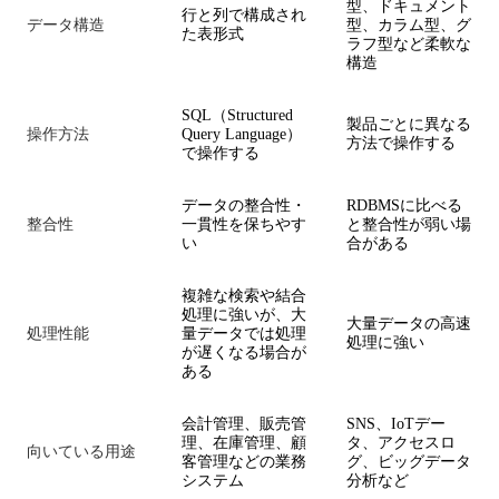
型、ドキュメント
行と列で構成され
データ構造
型、カラム型、グ
た表形式
ラフ型など柔軟な
構造
SQL（Structured
製品ごとに異なる
操作方法
Query Language）
方法で操作する
で操作する
データの整合性・
RDBMSに比べる
整合性
一貫性を保ちやす
と整合性が弱い場
い
合がある
複雑な検索や結合
処理に強いが、大
大量データの高速
処理性能
量データでは処理
処理に強い
が遅くなる場合が
ある
会計管理、販売管
SNS、IoTデー
理、在庫管理、顧
タ、アクセスロ
向いている用途
客管理などの業務
グ、ビッグデータ
システム
分析など