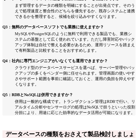
まず管理するデータの種類を明確にすることが出発点です。そのう
えで処理速度と整合性のどちらを優先するか、既存システムと連携
できるかを整理すると、候補を絞り込みやすくなります。
Q3：無料のデータベースソフトでも業務に使えますか？
MySQLやPostgreSQLのように無料で利用できる製品でも、業務シ
ステムの基盤として広く使われています。ただし障害対応やバック
アップ体制は自社で整える必要があるため、運用リソースを踏まえ
て有料製品と比較することをおすすめします。
Q4：社内に専門エンジニアがいなくても運用できますか？
クラウド型のデータベースサービスを選べば、サーバー管理やバッ
クアップの多くをベンダー側に任せられます。管理画面の使いやす
さやサポート範囲を事前に確認しておくと、運用の負担を抑えやす
くなります。
Q5：RDBとNoSQLは併用できますか？
併用は一般的な構成です。トランザクション管理はRDBで行い、リ
アルタイム分析やセンサーログの処理はNoSQLで担うといった役割
分担により、用途に応じた効率的なデータ活用が可能になります。
データベースの種類をおさえて製品検討しましょ