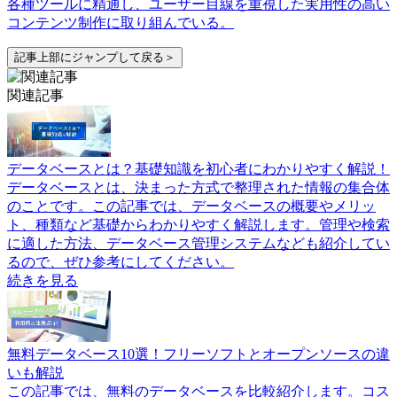
各種ツールに精通し、ユーザー目線を重視した実用性の高い
コンテンツ制作に取り組んでいる。
記事上部にジャンプして戻る＞
関連記事
データベースとは？基礎知識を初心者にわかりやすく解説！
データベースとは、決まった方式で整理された情報の集合体
のことです。この記事では、データベースの概要やメリッ
ト、種類など基礎からわかりやすく解説します。管理や検索
に適した方法、データベース管理システムなども紹介してい
るので、ぜひ参考にしてください。
続きを見る
無料データベース10選！フリーソフトとオープンソースの違
いも解説
この記事では、無料のデータベースを比較紹介します。コス