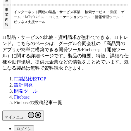
事
インターネット関連の製品・サービス事業 ・検索サービス ・動画・ゲ
業
ーム ・IoTデバイス ・コミュニケーションツール ・情報管理ツール ・
内
ビジネス支援ツール
容
IT製品・サービスの比較・資料請求が無料でできる、ITトレ
ンド。こちらのページは、
グーグル合同会社
の 『
高品質の
アプリが簡単に構築できる開発ツール
Firebase
』（
開発ツー
ル
）に関する詳細ページです。製品の概要、特徴、詳細な仕
様や動作環境、提供元企業などの情報をまとめています。気
になる製品は無料で資料請求できます。
IT製品比較TOP
設計開発
開発ツール
Firebase
Firebaseの投稿記事一覧
マイメニュー
ログイン