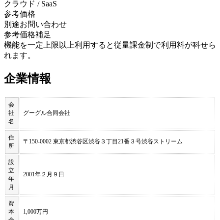
クラウド / SaaS
参考価格
別途お問い合わせ
参考価格補足
機能を一定上限以上利用すると従量課金制で利用料が科せら
れます。
企業情報
会
社
グーグル合同会社
名
住
〒150-0002 東京都渋谷区渋谷３丁目21番３号渋谷ストリーム
所
設
立
2001年２月９日
年
月
資
本
1,000万円
金