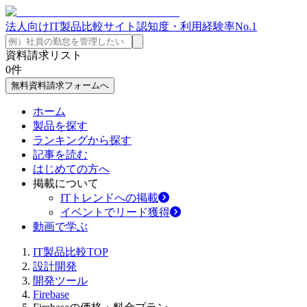
法人向けIT製品比較サイト
認知度・利用経験率No.1
資料請求リスト
0
件
無料資料請求フォームへ
ホーム
製品を探す
ランキングから探す
記事を読む
はじめての方へ
掲載について
ITトレンドへの掲載
イベントでリード獲得
動画で学ぶ
IT製品比較TOP
設計開発
開発ツール
Firebase