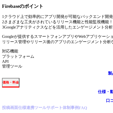
Firebase
のポイント
1
クラウド上で効率的にアプリ開発が可能なバックエンド開発
2
さまざまな工夫がされているリリース機能と性能監視機能！
3
Googleアナリティクスなどを活用したエンゲージメント分
Googleが提供するスマートフォンアプリやWebアプリケ
リリース管理やリリース後のアプリのエンゲージメント分析
対応機能
プラットフォーム
API
管理ツール
製
価格・料金
仕様・
口
投稿
画面仕様
連携ツール
サポート体制
事例
FAQ