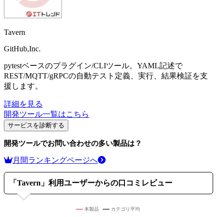
Tavern
GitHub,Inc.
pytestベースのプラグイン/CLIツール。YAML記述で
REST/MQTT/gRPCの自動テスト定義、実行、結果検証を支
援します。
詳細を見る
開発ツール
一覧はこちら
サービスを診断する
開発ツール
でお問い合わせの多い製品は？
月間ランキングページへ
「
Tavern
」利用ユーザーからの口コミレビュー