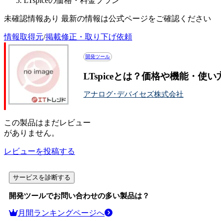
LTspiceの価格・料金プラン
未確認情報あり 最新の情報は公式ページをご確認ください
情報取得元
/
掲載修正・取り下げ依頼
開発ツール
LTspiceとは？価格や機能・使
アナログ･デバイセズ株式会社
この
製品
はまだレビュー
がありません。
レビューを投稿する
サービスを診断する
開発ツール
でお問い合わせの多い製品は？
月間ランキングページへ