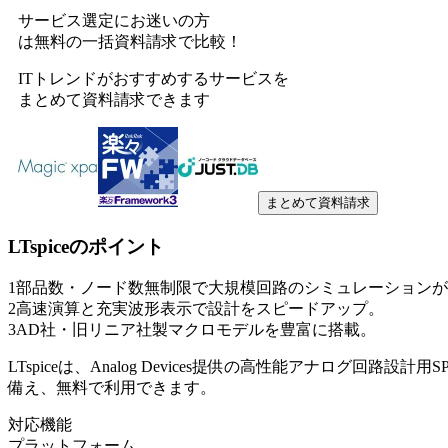
サービス選定にお迷いの方
は無料の一括資料請求で比較！
ITトレンドがおすすめするサービスを
まとめて資料請求できます
まとめて資料請求
LTspice
のポイント
1
部品数・ノード数無制限で大規模回路のシミュレーションが
2
高速演算と充実波形表示で設計をスピードアップ。
3
AD社・旧リニア社製マクロモデルを豊富に搭載。
LTspiceは、Analog Devices提供の高性能アナログ回
備え、無料で利用できます。
対応機能
プラットフォーム