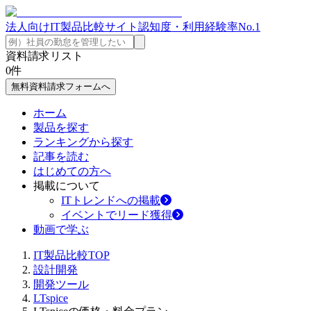
法人向けIT製品比較サイト
認知度・利用経験率No.1
資料請求リスト
0
件
無料資料請求フォームへ
ホーム
製品を探す
ランキングから探す
記事を読む
はじめての方へ
掲載について
ITトレンドへの掲載
イベントでリード獲得
動画で学ぶ
IT製品比較TOP
設計開発
開発ツール
LTspice